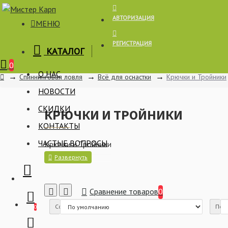
АВТОРИЗАЦИЯ
МЕНЮ
РЕГИСТРАЦИЯ
КАТАЛОГ
Корзина
0
О НАС
Спиннинговая ловля
Всё для оснастки
Крючки и Тройники
НОВОСТИ
СКИДКИ
КРЮЧКИ И ТРОЙНИКИ
КОНТАКТЫ
ЧАСТЫЕ ВОПРОСЫ
Крючки и Тройники
Сравнение товаров
0
Сортировка:
Пока
0