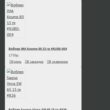
Воблер IMA Koume 80 15 гр #KU80-004
1750р.
Купить
В закладки
В сравнение
Воблер Saurus Vivra-SW 65 15 гр #826