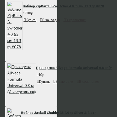
Воблер ZipBaits B-Switcher 4.0 65 мм 13.3 гр #078
1700р.
Купить
В закладки
В сравнение
Прикормка Allvega Formula Universal 0.8 кг (Ун
140р.
Купить
В закладки
В сравнение
Воблер Jackall Chubby 38 4.0 гр Silver & Black