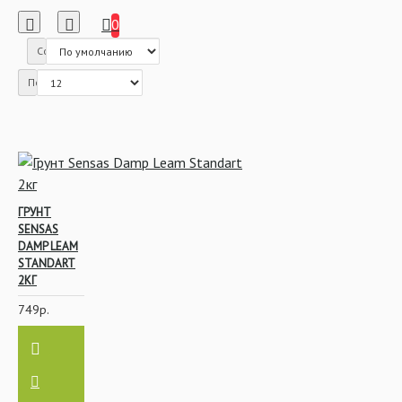
0
Сортировка:
Показать:
ГРУНТ
SENSAS
DAMP LEAM
STANDART
2КГ
749р.