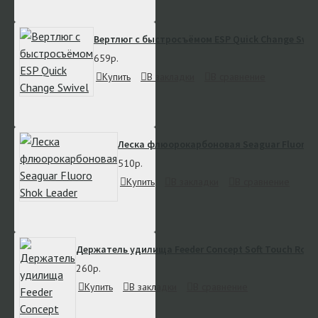
Вертлюг с быстросъёмом ESP Quick Change Swiv
659р.
Купить
В закладки
В сравнение
Леска флюорокарбоновая Seaguar Fluoro S
510р.
Купить
В закладки
В сравнение
Держатель удилища Feeder Concept Soft Touch Rod 
260р.
Купить
В закладки
В сравнение