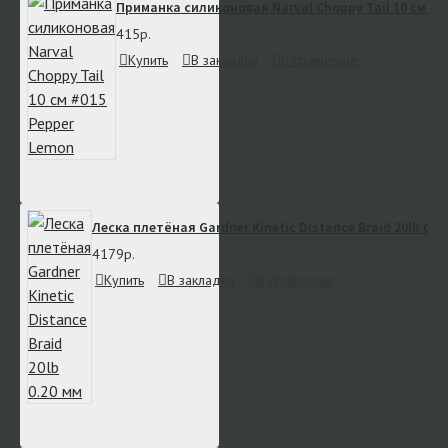
Приманка силиконовая Narval Choppy Tail 10 см #0
415р.
Купить
В закладки
В сравнение
Леска плетёная Gardner Kinetic Distance Braid 20lb 0.2
4179р.
Купить
В закладки
В сравнение