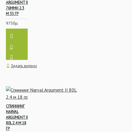
ARGUMENT II
76MMH 2.3
М 35 ГР
9750р.
Задать вопрос
СПИННИНГ
NARVAL
ARGUMENT II
80L 2.4 М 18
ГР