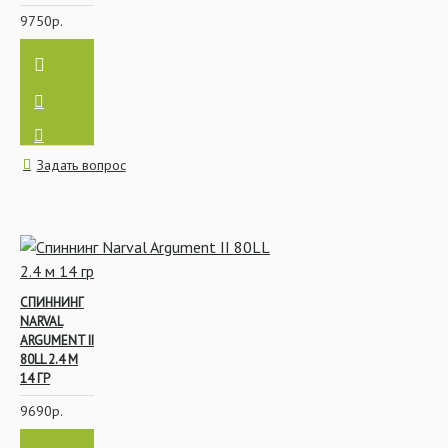
9750р.
Задать вопрос
СПИННИНГ
NARVAL
ARGUMENT II
80LL 2.4 М
14 ГР
9690р.