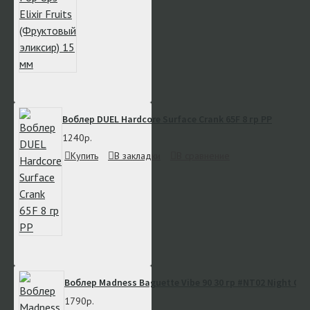
Воблер DUEL Hardcore Surface Crank 65F 8 гр PP
1240р.
Купить
В закладки
В сравнение
Воблер Madness Baguette Vibe 90 30 гр #NT02 Night Cha
1790р.