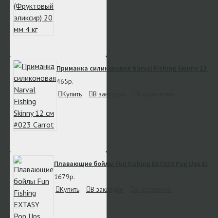
Приманка силиконовая Narval Fishing Skinny 12 см 
465р.
Купить
В закладки
В сравнение
Плавающие бойлы Fun Fishing EXTASY Pop Ups Elixir
1679р.
Купить
В закладки
В сравнение