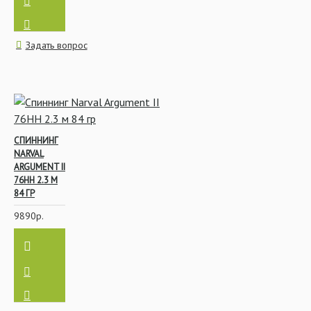
Задать вопрос
СПИННИНГ
NARVAL
ARGUMENT II
76HH 2.3 М
84 ГР
9890р.