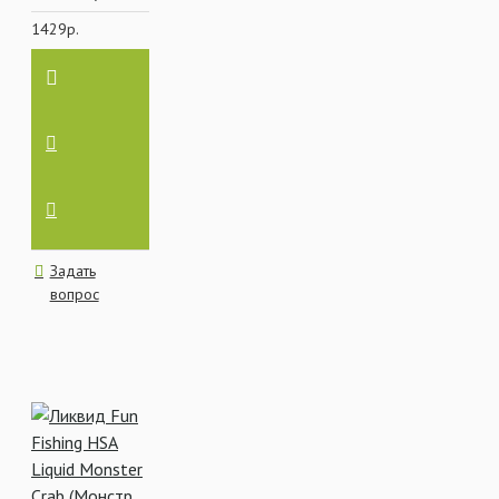
1429р.
Задать
вопрос