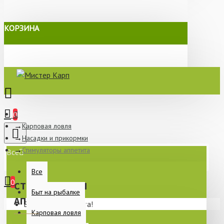
КОРЗИНА
0
Карповая ловля
Насадки и прикормки
Стимуляторы аппетита
Все
Все
0
СТИМУЛЯТОРЫ
Быт на рыбалке
АППЕТИТА
Ваша корзина пуста!
Карповая ловля