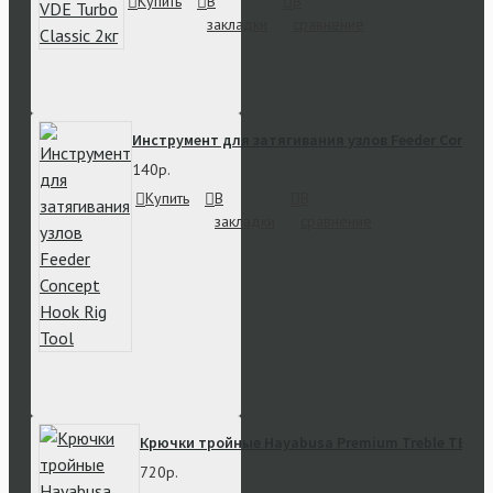
Купить
В
В
закладки
сравнение
Инструмент для затягивания узлов Feeder Concept
140р.
Купить
В
В
закладки
сравнение
Крючки тройные Hayabusa Premium Treble TBL93
720р.