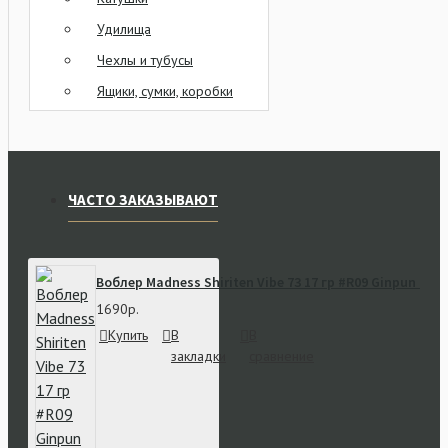
Удилища
Чехлы и тубусы
Ящики, сумки, коробки
ЧАСТО ЗАКАЗЫВАЮТ
Воблер Madness Shiriten Vibe 73 17 гр #R09 Ginpun Or
1690р.
Купить
В
В
закладки
сравнение