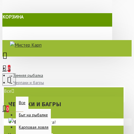
КОРЗИНА
0
Зимняя рыбалка
Черпаки и багры
Все
Все
ЧЕРПАКИ И БАГРЫ
0
Быт на рыбалке
Ваша корзина пуста!
Карповая ловля