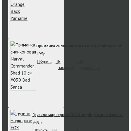
Приманка силиконовая Narval Commander Shad 10
495р.
Купить
В
В
закладки
сравнение
Грузило маркерное FOX Grappling Marker Lead с ши
939р.
Купить
В
В