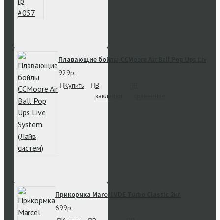
Плавающие бойлы CCMoore Air Ball Pop Ups Live S
929р.
Купить
В
В
закладки
сравнение
Прикормка Marcel VDE Turbo Classic 2кг
699р.