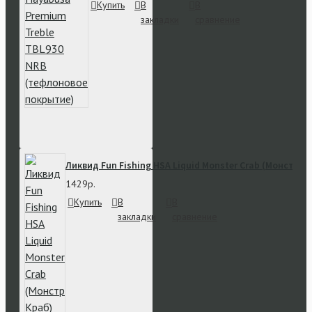
Купить
В
В
закладки
сравнение
Ликвид Fun Fishing HSA Liquid Monster Crab (Монстр К
1429р.
Купить
В
В
закладки
сравнение