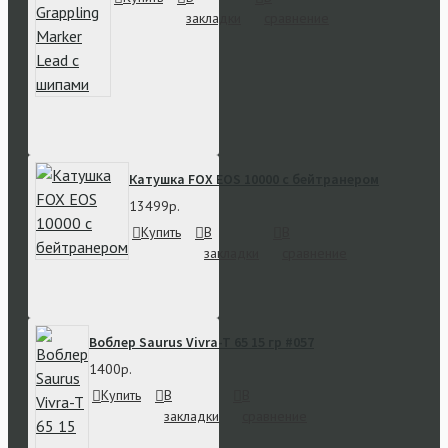
закладки
сравнение
Катушка FOX EOS 10000 с бейтранером
13499р.
Купить
В
В
закладки
сравнение
Воблер Saurus Vivra-T 65 15 гр #057
1400р.
Купить
В
В
закладки
сравнение