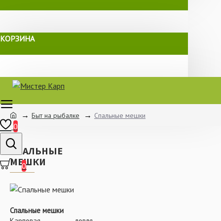
КОРЗИНА
Быт на рыбалке
Спальные мешки
0
СПАЛЬНЫЕ
МЕШКИ
0
Спальные мешки
Карповая ловля