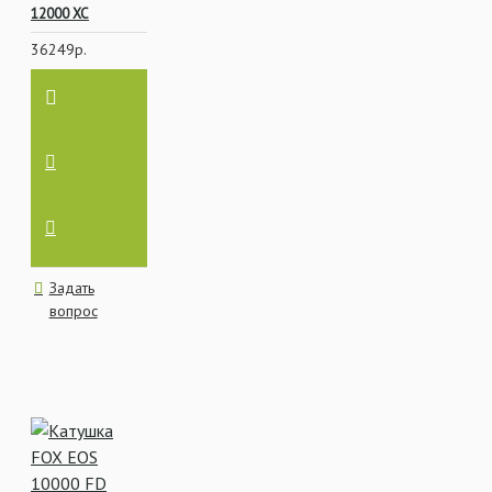
12000 XC
36249р.
Задать
вопрос