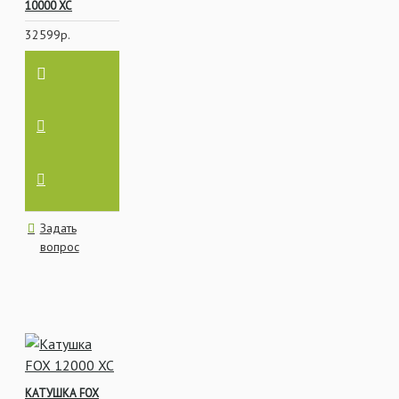
10000 XC
32599р.
Задать
вопрос
КАТУШКА FOX