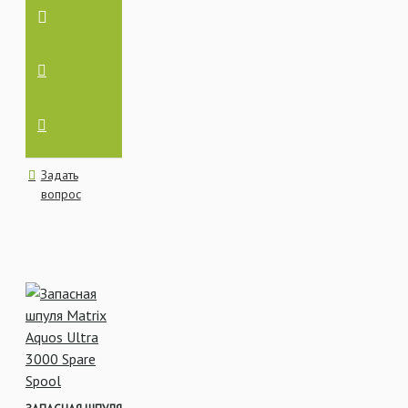
показатель карповой
катушки,
позволяющий
рассчитывать на
запас прочности, при
вываживании трофея.
Размер шпули – чем
больше шпуля в
диаметре, тем
Задать
свободнее леска
вопрос
сбрасывается при
забросе,
соответственно
дальность заброса
увеличивается.
Передаточное число
– эта важная
характеристика
катушки (например
5.5:1), которая
обозначает что за