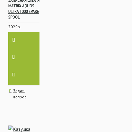
один полный оборот
ЗАПАСНАЯ ШПУЛЯ
MATRIX AQUOS
рукоятки,
ULTRA 3000 SPARE
лескоукладыватель
SPOOL
совершает 5.5
оборотов. Чем выше
2029р.
передаточное число,
тем быстрее леска
наматывается на
шпулю.
Байтраннер –
катушки такого типа
идеально подходят
как на маркерные
удилища, так и на
рабочие. Это
Задать
механизм, который
вопрос
позволяет вашим
удилищам не
«вылетать» со стойки
во время поклёвки, а
при работе с
маркером быстро