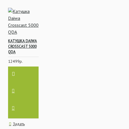
завоз, с быстрым
фрикционом или
бейтраннером.
КАТУШКА DAIWA
CROSSCAST 5000
QDA
12499р.
Задать