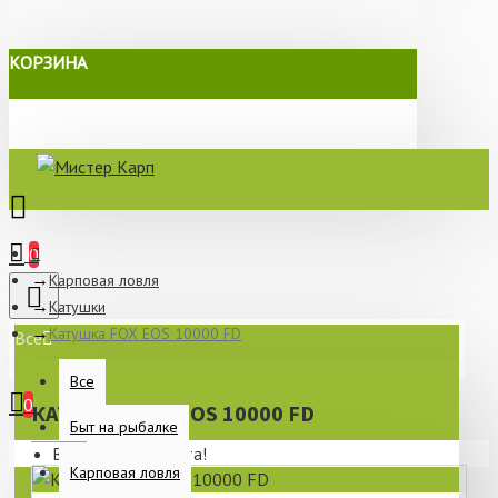
КОРЗИНА
0
Карповая ловля
Катушки
Катушка FOX EOS 10000 FD
Все
Все
0
КАТУШКА FOX EOS 10000 FD
Быт на рыбалке
Ваша корзина пуста!
Карповая ловля