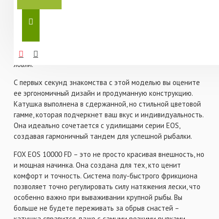
тишиной утреннего водоема, ощущая легкую вибрацию
удилища в руках. В этот момент вы понимаете, что с вами
надежный помощник, который не подведет даже в самый
ответственный момент. FOX EOS 10000 FD – это катушка,
которая станет вашим верным спутником в мире карповой
ловли.
С первых секунд знакомства с этой моделью вы оцените
ее эргономичный дизайн и продуманную конструкцию.
Катушка выполнена в сдержанной, но стильной цветовой
гамме, которая подчеркнет ваш вкус и индивидуальность.
Она идеально сочетается с удилищами серии EOS,
создавая гармоничный тандем для успешной рыбалки.
FOX EOS 10000 FD – это не просто красивая внешность, но
и мощная начинка. Она создана для тех, кто ценит
комфорт и точность. Система полу-быстрого фрикциона
позволяет точно регулировать силу натяжения лески, что
особенно важно при вываживании крупной рыбы. Вы
больше не будете переживать за обрыв снастей –
катушка справится даже с самыми резкими рывками