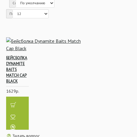
Сортировка:
Показать:
Питание
Плавающие
Дипы
Питание
БЕЙСБОЛКА
DYNAMITE
BAITS
Тонущие
MATCH CAP
BLACK
1629р.
Ликвиды и
Аттрактанты
Задать вопрос