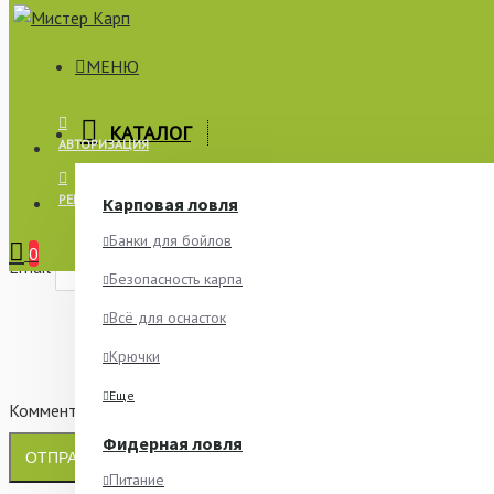
МЕНЮ
×
КАТАЛОГ
АВТОРИЗАЦИЯ
СООБЩИТЬ О НАЛИЧИИ
РЕГИСТРАЦИЯ
Карповая ловля
Имя
Банки для бойлов
0
Email
Безопасность карпа
Всё для оснасток
Крючки
Еще
Комментарий
Фидерная ловля
ОТПРАВИТЬ
Питание