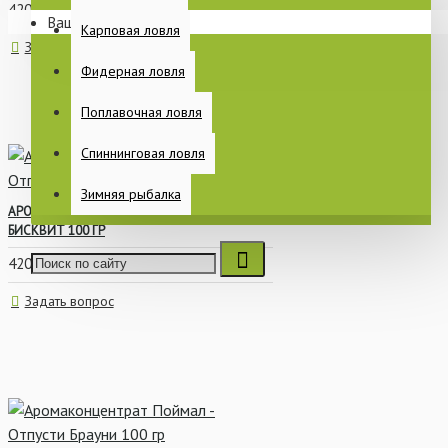
420р.
Ваша корзина пуста!
Раскладушки
Карповая ловля
Задать вопрос
Спальные мешки
Фидерная ловля
Еще
Поплавочная ловля
Спиннинговая ловля
ПИТАНИЕ
Зимняя рыбалка
АРОМАКОНЦЕНТРАТ ПОЙМАЛ - ОТПУСТИ
БИСКВИТ 100 ГР
420р.
КАТУШКИ
Задать вопрос
БЫТ НА РЫБАЛКЕ