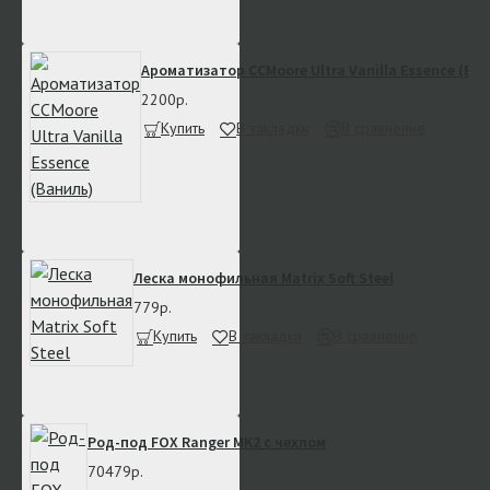
Ароматизатор CCMoore Ultra Vanilla Essence (Ва
2200р.
Купить
В закладки
В сравнение
Леска монофильная Matrix Soft Steel
779р.
Купить
В закладки
В сравнение
Род-под FOX Ranger MK2 с чехлом
70479р.