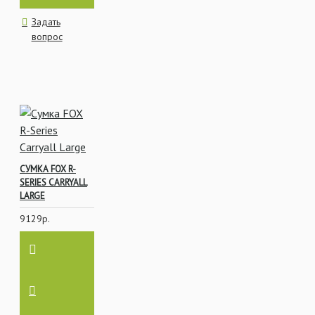
Задать
вопрос
СУМКА FOX R-
SERIES CARRYALL
LARGE
9129р.