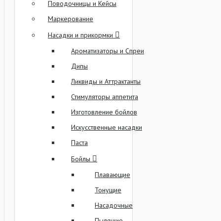
Поводочницы и Кейсы
Маркерование
Насадки и прикормки
Ароматизаторы и Спреи
Дипы
Ликвиды и Аттрактанты
Стимуляторы аппетита
Изготовление бойлов
Искусственные насадки
Паста
Бойлы
Плавающие
Тонущие
Насадочные
Пылящие