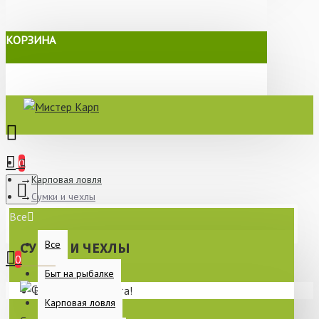
КОРЗИНА
0
Карповая ловля
Сумки и чехлы
Все
Все
СУМКИ И ЧЕХЛЫ
0
Быт на рыбалке
Ваша корзина пуста!
Карповая ловля