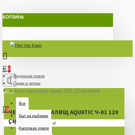
КОРЗИНА
0
Фидерная ловля
Сумки и чехлы
Чехол для удилищ Aquatic Ч-01 120 см мягкий
Все
Все
0
ЧЕХОЛ ДЛЯ УДИЛИЩ AQUATIC Ч-01 120
Быт на рыбалке
СМ МЯГКИЙ
Ваша корзина пуста!
Карповая ловля