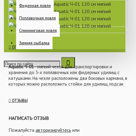
Фидерная ловля
Поплавочная ловля
Спиннинговая ловля
Зимняя рыбалка
ОПИСАНИЕ
Aquatic Ч-01
- мягкий чехол для транспортировки и
хранения до 3-х поплавочных или фидерных удилищ с
катушками. На чехле расположены два боковых кармана, в
которых можно расположить стойки для удилищ, подсак
или зонт. Для удобства переноски чехол имеет две ручки
из прочного материала.
ОТЗЫВЫ
Характеристики:
НАПИСАТЬ ОТЗЫВ
- Длина чехла: 122 см
Пожалуйста
авторизируйтесь
или