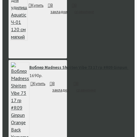
Купить
В
В
закладки
сравнение
Воблер Madness Shiriten Vibe 73 17 гр #R09 Ginpun Or
1690р.
Купить
В
В
закладки
сравнение