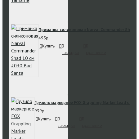
Приманка силиконовая Narval Commander Shad 10
495р.
Купить
В
В
закладки
сравнение
Грузило маркерное FOX Grappling Marker Lead с ши
939р.
Купить
В
В
закладки
сравнение