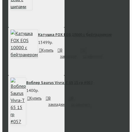
Катушка FOX EOS 10000 с бейтранером
13499р.
Купить
В
В
закладки
сравнение
Воблер Saurus Vivra-T 65 15 гр #057
1400р.
Купить
В
В
закладки
сравнение