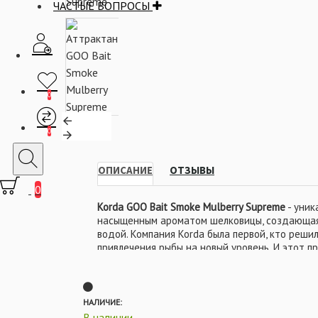
ЧАСТЫЕ ВОПРОСЫ
0
0
ОПИСАНИЕ
ОТЗЫВЫ
0
Korda GOO Bait Smoke Mulberry Supreme
- уник
насыщенным ароматом шелковицы, создающая
водой. Компания Korda была первой, кто реши
привлечения рыбы на новый уровень. И этот п
обрел популярность среди рыболовов карпятн
Серия GOO разрабатывалась, тестировалась 
Льюисом не один год, перед тем как появитьс
благодаря добавке Korda GOO Луиджи и его 
НАЛИЧИЕ:
призовые места на чемпионатах не один год.
В наличии