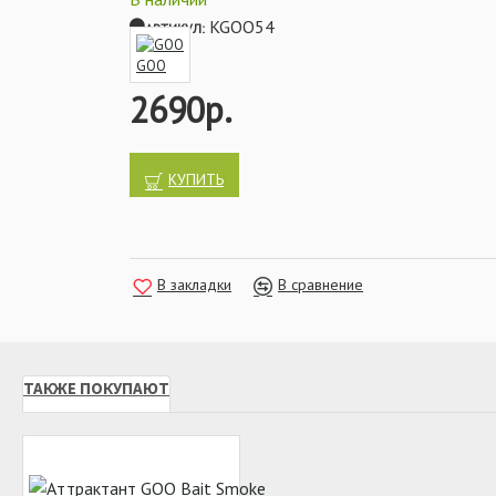
Аттрактант GOO является уникальной добавк
KGOO54
АРТИКУЛ:
или прикормок. Попадая в воду происходит взр
который сводит рыбу с ума. Вы можете обвол
GOO
непосредственно перед забросом, добавлять 
2690р.
пакеты или ПВА-стики, это значительно увели
Одним из способов быстрого привлечения рыбы
добавление аттрактанта GOO в кормовую смес
коротких сессиях.
КУПИТЬ
Характеристики:
- Аромат: шелковица
- Цвет облака: ярко-розовый
- Объём: 115 мл
В закладки
В сравнение
ТАКЖЕ ПОКУПАЮТ