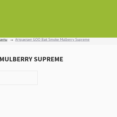
танты
Аттрактант GOO Bait Smoke Mulberry Supreme
 MULBERRY SUPREME