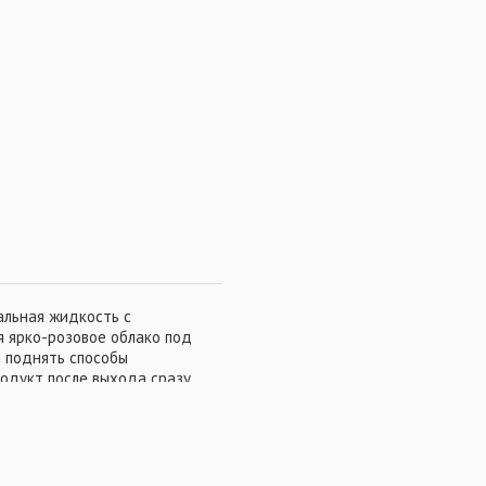
альная жидкость с
 ярко-розовое облако под
л поднять способы
родукт после выхода сразу
иков и фидеристов.
и дорабатывалась Луиджи
я в продаже. Именно
команде удавалось занимать