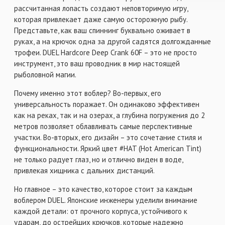
рассчитанная лопасть создают неповторимую игру,
которая привлекает даже самую осторожную рыбу.
Представьте, как ваш спиннинг буквально оживает в
руках, а на крючок одна за другой садятся долгожданные
трофеи. DUEL Hardcore Deep Crank 60F – это не просто
инструмент, это ваш проводник в мир настоящей
рыболовной магии.
Почему именно этот воблер? Во-первых, его
универсальность поражает. Он одинаково эффективен
как на реках, так и на озерах, а глубина погружения до 2
метров позволяет облавливать самые перспективные
участки. Во-вторых, его дизайн – это сочетание стиля и
функциональности. Яркий цвет #HAT (Hot American Tint)
не только радует глаз, но и отлично виден в воде,
привлекая хищника с дальних дистанций.
Но главное – это качество, которое стоит за каждым
воблером DUEL. Японские инженеры уделили внимание
каждой детали: от прочного корпуса, устойчивого к
ударам, до острейших крючков, которые надежно