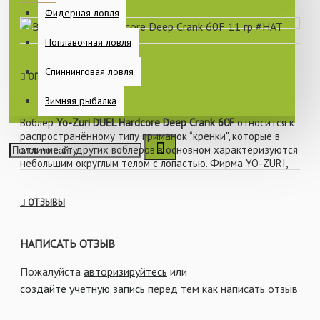
Фидерная ловля
Поплавочная ловля
Спиннинговая ловля
ОПИСАНИЕ
Зимняя рыбалка
Воблер
Yo-Zuri DUEL Hardcore Deep Crank 60F
относится к
распространённому типу приманок “кренки", которые в
отличие от других воблеров в основном характеризуются
небольшим округлым телом с лопастью. Фирма YO-ZURI,
Япония, выпустила этот суперуспешный воблер, по весьма
демократичной цене, доступной большинству
ОТЗЫВЫ
отечественных спиннингистов.
НАПИСАТЬ ОТЗЫВ
Плавающая модель длиной 60 мм и весом 11 грамм очень
хорошо проявляет себя, особенно при ловле подводных
Пожалуйста
авторизируйтесь
или
хищников в период жаркого лета, когда другие типы
создайте учетную запись
перед тем как написать отзыв
воблеров работают плохо.