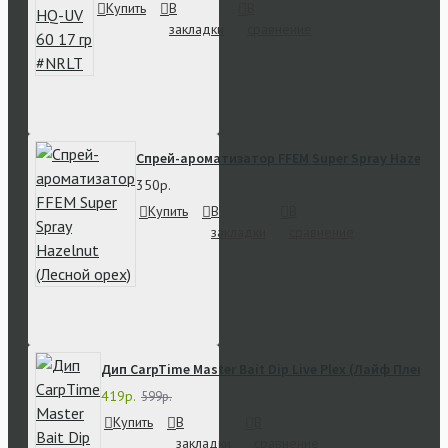
Купить
В
В
закладки
сравнение
Спрей-ароматизатор FFEM Super Spray Hazelnut
350р.
Купить
В
В
закладки
сравнение
Дип CarpTime Master Bait Dip Live Plex (Лайф Плекс)
419р.
599р.
Купить
В
В
закладки
сравнение