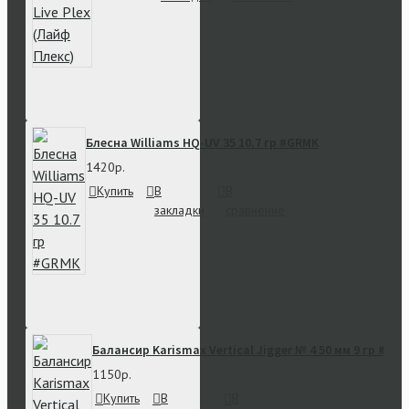
Блесна Williams HQ-UV 35 10.7 гр #GRMK
1420р.
Купить
В
В
закладки
сравнение
Балансир Karismax Vertical Jigger № 4 50 мм 9 гр #01
1150р.
Купить
В
В