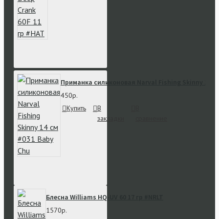
Приманка силиконовая Narval Fishing Skinny 14 с
450р.
Купить
В
В
закладки
сравнение
Блесна Williams HQ-UV 60 17 гр #NRLT
1570р.