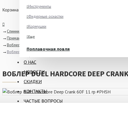
Инструменты
Корзина
Фидерные оснастки
Кормушки
Спиннинговая ловля
Еще
Приманки
Воблеры
Поплавочная ловля
Воблер DUEL Hardcore Deep Crank 60F 11 гр #PHSH
Ароматизаторы
О НАС
Питание
НОВОСТИ
ВОБЛЕР DUEL HARDCORE DEEP CRANK 
Ведра и сита
СКИДКИ
Крючки
КОНТАКТЫ
Еще
ЧАСТЫЕ ВОПРОСЫ
ОПИСАНИЕ
ОТЗЫВЫ
Зимняя рыбалка
Блёсны