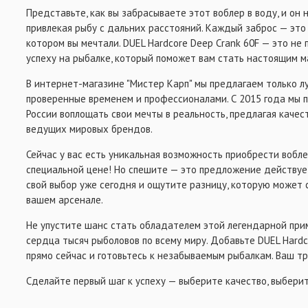
Представьте, как вы забрасываете этот воблер в воду, и он 
ВСЁ ДЛЯ ОСНАСТОК
привлекая рыбу с дальних расстояний. Каждый заброс — это
котором вы мечтали. DUEL Hardcore Deep Crank 60F — это не 
успеху на рыбалке, который поможет вам стать настоящим м
В интернет-магазине "Мистер Карп" мы предлагаем только л
проверенные временем и профессионалами. С 2015 года мы 
России воплощать свои мечты в реальность, предлагая качес
ведущих мировых брендов.
Сейчас у вас есть уникальная возможность приобрести вобле
специальной цене! Но спешите — это предложение действуе
свой выбор уже сегодня и ощутите разницу, которую может 
вашем арсенале.
Не упустите шанс стать обладателем этой легендарной прим
сердца тысяч рыболовов по всему миру. Добавьте DUEL Hardc
прямо сейчас и готовьтесь к незабываемым рыбалкам. Ваш т
Сделайте первый шаг к успеху — выберите качество, выберит