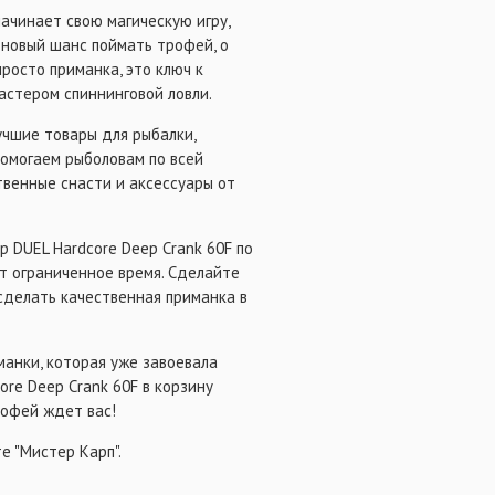
начинает свою магическую игру,
 новый шанс поймать трофей, о
просто приманка, это ключ к
астером спиннинговой ловли.
учшие товары для рыбалки,
помогаем рыболовам по всей
твенные снасти и аксессуары от
р DUEL Hardcore Deep Crank 60F по
т ограниченное время. Сделайте
сделать качественная приманка в
анки, которая уже завоевала
ore Deep Crank 60F в корзину
рофей ждет вас!
е "Мистер Карп".