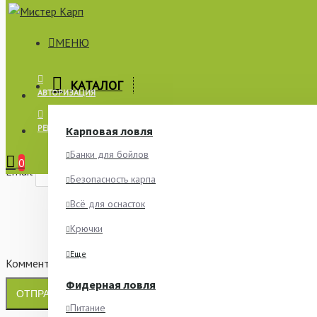
МЕНЮ
×
КАТАЛОГ
АВТОРИЗАЦИЯ
СООБЩИТЬ О НАЛИЧИИ
РЕГИСТРАЦИЯ
Карповая ловля
Имя
Банки для бойлов
0
Email
Безопасность карпа
Всё для оснасток
Крючки
Еще
Комментарий
Фидерная ловля
ОТПРАВИТЬ
Питание