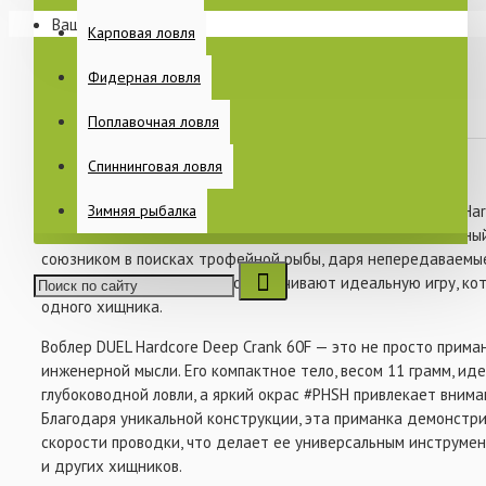
СООБЩИТЬ
Ваша корзина пуста!
Раскладушки
Карповая ловля
Спальные мешки
Фидерная ловля
Еще
Поплавочная ловля
В закладки
В сравнение
Спиннинговая ловля
ПИТАНИЕ
Погрузитесь в мир азарта и адреналина с воблером DUEL Har
Зимняя рыбалка
от легендарного японского бренда YO-ZURI. Этот уникальны
союзником в поисках трофейной рыбы, даря непередаваемые
округлая форма и лопасть обеспечивают идеальную игру, к
одного хищника.
КАТУШКИ
Воблер DUEL Hardcore Deep Crank 60F — это не просто прима
инженерной мысли. Его компактное тело, весом 11 грамм, и
глубоководной ловли, а яркий окрас #PHSH привлекает внима
БЫТ НА РЫБАЛКЕ
Благодаря уникальной конструкции, эта приманка демонстр
скорости проводки, что делает ее универсальным инструмент
и других хищников.