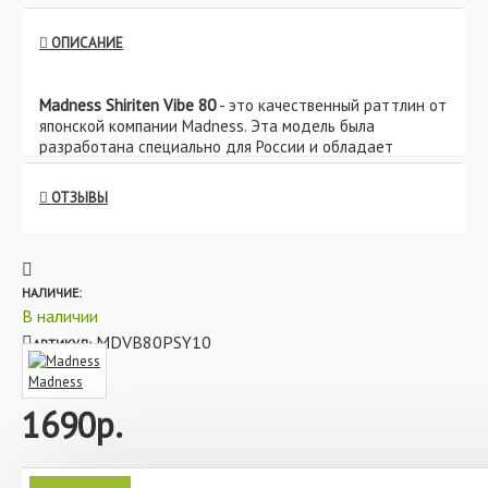
ОПИСАНИЕ
Madness Shiriten Vibe 80
- это качественный раттлин от
японской компании Madness.
Эта модель была
разработана специально для России и обладает
увеличенным весом 38 грамм.
ОТЗЫВЫ
Отличительной особенностью приманки Madness
является то, что она выполнена из эластичного
силикона, а не пластика, как большинство обычных
приманок.
НАЛИЧИЕ:
Shiriten Vibe можно применять при ловле с берега,
В наличии
лодки, а также зимой при ловле со льда. Обтекаемая
MDVB80PSY10
АРТИКУЛ:
форма приманки, позволяет отправлять Shiriten на
дальние расстояния при забросе, а при ловле со льда
Madness
приманка способна быстро погружаться на
1690р.
значительную глубину.
Форма Shiriten и силиконовый материал придает этой
приманке неповторимую и высокочастотную игру,
Воблер Madness Shiriten Vibe 80 38 гр #PSY10 Ginpun Giego —