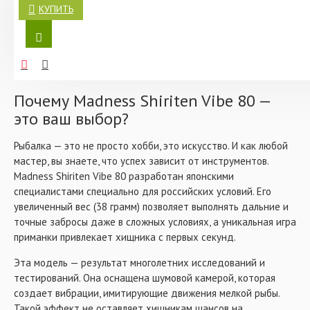
привлекая рыбу интенсивными вибрациями во время
это не просто приманка, а настоящий шедевр, созданный
КУПИТЬ
проводки.
для тех, кто ценит качество и эффективность в рыбалке.
Если вы мечтаете о трофейных уловах и хотите сделать
Характеристики:
каждую рыбалку незабываемой, этот раттлин станет вашим
- Модель: Shiriten
надежным союзником на воде.
- Длина: 8 см
- Вес: 38 гр
Почему Madness Shiriten Vibe 80 —
- Цвет: #PSY10
это ваш выбор?
Рыбалка — это не просто хобби, это искусство. И как любой
мастер, вы знаете, что успех зависит от инструментов.
Madness Shiriten Vibe 80 разработан японскими
специалистами специально для российских условий. Его
увеличенный вес (38 грамм) позволяет выполнять дальние и
точные забросы даже в сложных условиях, а уникальная игра
приманки привлекает хищника с первых секунд.
Эта модель — результат многолетних исследований и
тестирований. Она оснащена шумовой камерой, которая
создает вибрации, имитирующие движения мелкой рыбы.
Такой эффект не оставляет хищникам шансов на