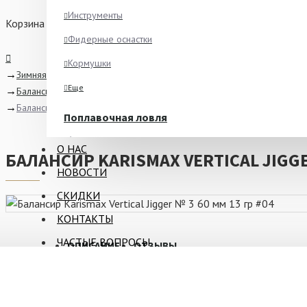
Инструменты
Корзина
Фидерные оснастки
Кормушки
Зимняя рыбалка
Еще
Балансиры, Раттлины, Вибы
Балансир Karismax Vertical Jigger № 3 60 мм 13 гр #04
Поплавочная ловля
Ароматизаторы
О НАС
БАЛАНСИР KARISMAX VERTICAL JIGGER
Питание
НОВОСТИ
Ведра и сита
СКИДКИ
Крючки
КОНТАКТЫ
Еще
ЧАСТЫЕ ВОПРОСЫ
ОПИСАНИЕ
ОТЗЫВЫ
Зимняя рыбалка
Блёсны
Karismax Vertical Jigger № 3 60 мм 13 гр #04
- балансир ру