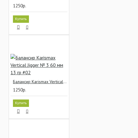
1250р.
ВСЁ ДЛЯ ОСНАСТОК
Купить
Балансир Karismax Vertical Jigger № 3 60 мм 13 гр #02
1250р.
Купить