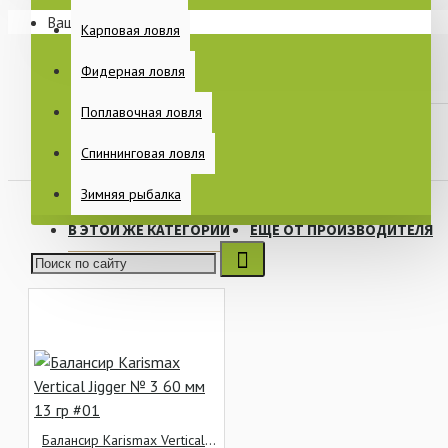
Ваша корзина пуста!
Раскладушки
Карповая ловля
Спальные мешки
Фидерная ловля
Еще
Поплавочная ловля
В закладки
В сравнение
Спиннинговая ловля
ПИТАНИЕ
Зимняя рыбалка
В ЭТОЙ ЖЕ КАТЕГОРИИ
ЕЩЕ ОТ ПРОИЗВОДИТЕЛЯ
КАТУШКИ
БЫТ НА РЫБАЛКЕ
Балансир Karismax Vertical Jigger № 3 60 мм 13 гр #01