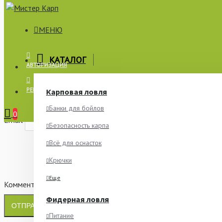
МЕНЮ
×
КАТАЛОГ
АВТОРИЗАЦИЯ
СООБЩИТЬ О НАЛИЧИИ
РЕГИСТРАЦИЯ
Карповая ловля
Имя
Банки для бойлов
0
Email
Безопасность карпа
Всё для оснасток
Крючки
Еще
Комментарий
Фидерная ловля
ОТПРАВИТЬ
Питание