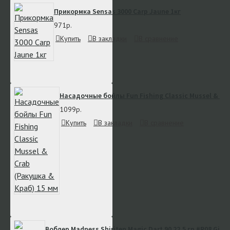
Прикормка Sensas 3000 Carp Jaune 1кг
971р.
Купить
В закладки
В сравнение
Насадочные бойлы Fun Fishing Classic Mussel & Cra
1099р.
Купить
В закладки
В сравнение
Воблер Madness Shiriten Magic Dart 90 22.5 гр #R08 Gin