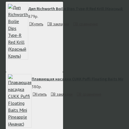
Дип Richworth Boilie Dips Type-R Red Krill (Красный Кр
879р.
Купить
В закладки
В сравнение
Плавающая насадка CUKK Puffi Floating Baits Mini P
380р.
Купить
В закладки
В сравнение