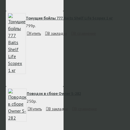
Тонущие бойлы 777 Baits Shelf Life Scopex 1 кг
799р.
Купить
В закладки
В сравнение
Поводок в сборе Owner S-282
250р.
Купить
В закладки
В сравнение