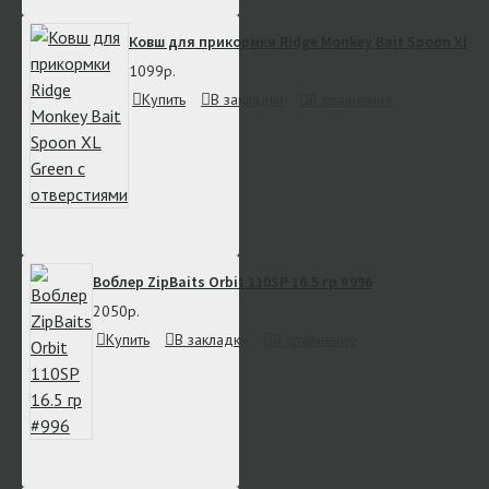
Ковш для прикормки Ridge Monkey Bait Spoon XL G
1099р.
Купить
В закладки
В сравнение
Воблер ZipBaits Orbit 110SP 16.5 гр #996
2050р.
Купить
В закладки
В сравнение