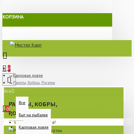
КОРЗИНА
0
Карповая ловля
Ракеты, Кобры, Рогатки
Все
Все
РАКЕТЫ, КОБРЫ,
0
РОГАТКИ
Быт на рыбалке
Ваша корзина пуста!
Карповая ловля