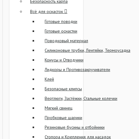
Безопасность карпа
Всё для оснасток
Готовые поводки
Готовые оснастки
Поводковый материал
Силиконовые трубки, Лентяйки, Термоусадка
Конусы и Отводчики
Лидкоры и Противозакручиватели
Клей
Безопасные клипсы
Вертлюги, Застёжки, Стальные колечки
Мягкий свинец
Пробковые шарики
Резиновые бусины и отбойники
Стопора и Крепления для насадок