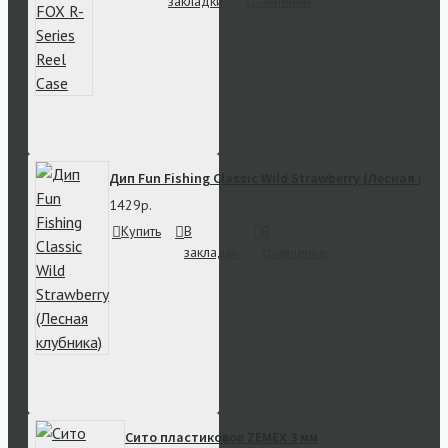
закладки
сравнение
Дип Fun Fishing Classic Wild Strawberry (Лесная клу
1429р.
Купить
В
В
закладки
сравнение
Сито пластиковое ZEMEX 3 мм