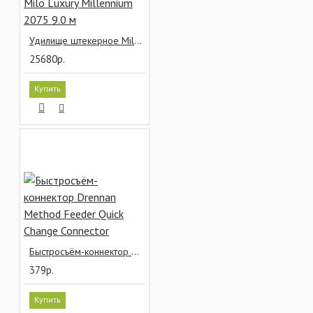
Удилище штекерное Milo Luxury Millennium 2075 9.0 м
25680р.
Купить
Быстросъём-коннектор Drennan Method Feeder Quick Change Connector
379р.
Купить