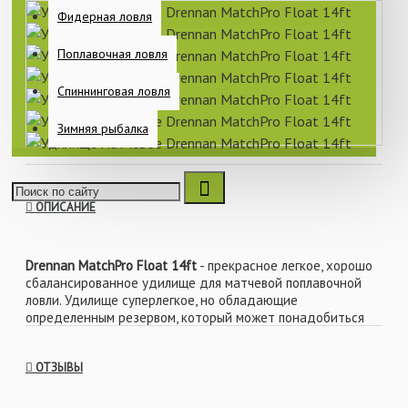
Фидерная ловля
Поплавочная ловля
Спиннинговая ловля
Зимняя рыбалка
ОПИСАНИЕ
Drennan MatchPro Float 14ft
- прекрасное легкое, хорошо
сбалансированное удилище для матчевой поплавочной
ловли. Удилище суперлегкое, но обладающие
определенным резервом, который может понадобиться
для борьбы с крупной рыбой.
Подходит для ловли на водоемах без течения и в реках с
ОТЗЫВЫ
умеренным течением. Идеальное оружие для матчевой
ловли среднего карпа и леща. Бланк имеет быстрый строй.
Традиционно, для таких удилищ, имеет трех составную