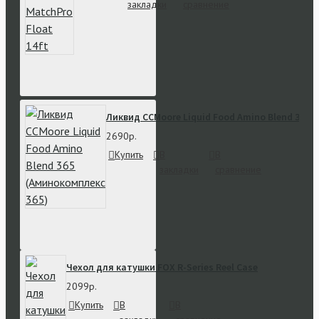
закладки
сравнение
Ликвид CCMoore Liquid Food Amino Blend 365 
2690р.
Купить
В
В
закладки
сравнение
Чехол для катушки FOX R-Series Reel Case
2099р.
Купить
В
В