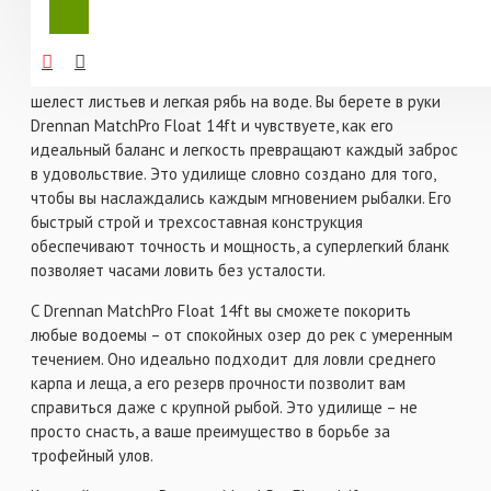
спутником на водоеме, то это удилище – ваш идеальный
выбор.
Представьте себе момент: раннее утро, тишина, только
шелест листьев и легкая рябь на воде. Вы берете в руки
Drennan MatchPro Float 14ft и чувствуете, как его
идеальный баланс и легкость превращают каждый заброс
в удовольствие. Это удилище словно создано для того,
чтобы вы наслаждались каждым мгновением рыбалки. Его
быстрый строй и трехсоставная конструкция
обеспечивают точность и мощность, а суперлегкий бланк
позволяет часами ловить без усталости.
С Drennan MatchPro Float 14ft вы сможете покорить
любые водоемы – от спокойных озер до рек с умеренным
течением. Оно идеально подходит для ловли среднего
карпа и леща, а его резерв прочности позволит вам
справиться даже с крупной рыбой. Это удилище – не
просто снасть, а ваше преимущество в борьбе за
трофейный улов.