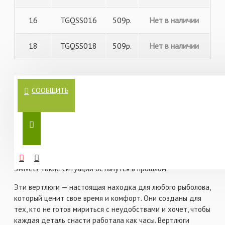
16
TGQSS016
509р.
Нет в наличии
18
TGQSS018
509р.
Нет в наличии
Вы когда-нибудь сталкивались с ситуацией, когда на
СООБЩИТЬ
рыбалке драгоценное время уходит на замену поводков,
а рыба, словно издеваясь, клюет именно в этот момент?
Разочарование, досада, упущенные возможности —
знакомо? А представьте, что вместо этого вы могли бы
наслаждаться процессом, сосредоточившись только на
ловле и получая удовольствие от каждого момента. С
вертлюгами с застежкой и конусом Drennan Quick Snap
Swivels такие ситуации останутся в прошлом.
Эти вертлюги — настоящая находка для любого рыболова,
который ценит свое время и комфорт. Они созданы для
тех, кто не готов мириться с неудобствами и хочет, чтобы
каждая деталь снасти работала как часы. Вертлюги