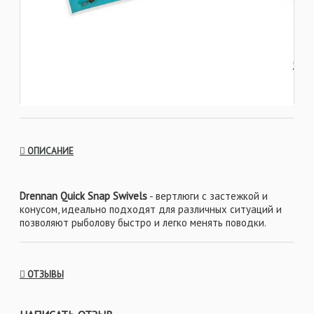
ОПИСАНИЕ
Drennan Quick Snap Swivels
- вертлюги с застежкой и
конусом, идеально подходят для различных ситуаций и
позволяют рыболову быстро и легко менять поводки.
Характеристики:
ОТЗЫВЫ
- Выпускаются в четырех размерах: 12, 14, 16, 18.