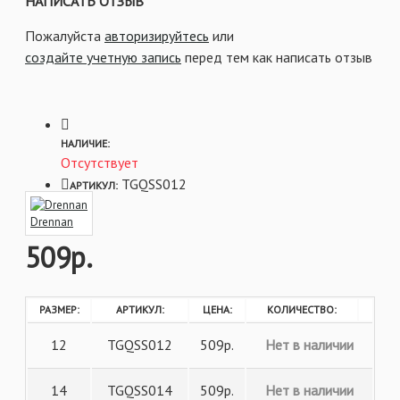
НАПИСАТЬ ОТЗЫВ
- Предотвращают перекручивание лески.
- Большие размеры идеально подходят для работы с
Пожалуйста
авторизируйтесь
или
кормушками, в то время как меньшие размеры идеально
создайте учетную запись
перед тем как написать отзыв
подходят для матчевых и штекерных оснасток.
- Цвет: черный.
- Количество в упаковке: 6 шт.
НАЛИЧИЕ:
Отсутствует
TGQSS012
АРТИКУЛ:
Drennan
509р.
РАЗМЕР:
АРТИКУЛ:
ЦЕНА:
КОЛИЧЕСТВО:
12
TGQSS012
509р.
Нет в наличии
14
TGQSS014
509р.
Нет в наличии