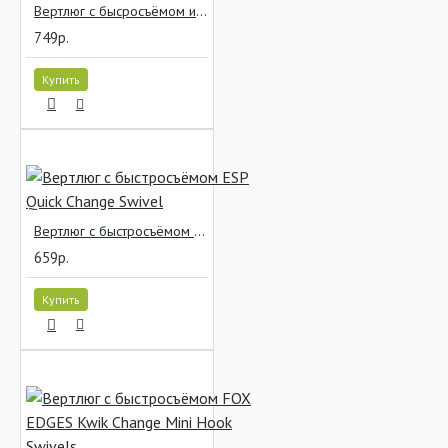
Вертлюг с бысросъёмом и кольцом Gardner Covert C-lok Flexi Ring Swivels
749р.
Купить
Вертлюг с быстросъёмом ESP Quick Change Swivel
659р.
Купить