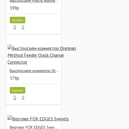
Быстросъём Matrix Rubber Quick Beads
399р.
Купить
Быстросъём-коннектор Drennan Method Feeder Quick Change Connector
379р.
Купить
Вертлюг FOX EDGES Swivels