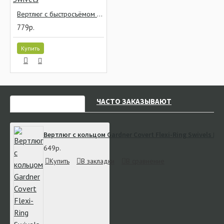
Вертлюг с быстросъёмом FOX EDGES Kwik Change Mini Hook Swivels
779р.
Купить
НЕДАВНО СМОТРЕЛИ
ЧАСТО ЗАКАЗЫВАЮТ
Вертлюг с кольцом Gardner Covert Flexi-Ring Swivels № 
649р.
Купить
В закладки
В сравнение