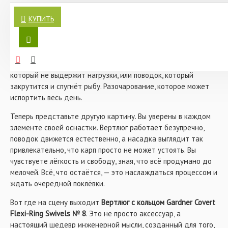
внутри ин-лайн грузил и безопасных клипс
Вы когда-нибудь задумывались, как одна маленькая деталь
стандартного размера, поэтому груз сойдет с клипсы
может изменить весь ваш опыт рыбалки? Представьте, что
КУПИТЬ
перед тем, как клипса слетит с вертлюга (это крайне
вы на берегу, наслаждаетесь тишиной природы, и вот он —
важно для безопасности оснастки).
долгожданный момент. Ваш поплавок резко уходит под
воду, и вы чувствуете мощный рывок на леске. Но что, если в
Характеристики:
этот самый момент ваша оснастка подведёт? Вертлюг,
- Максимальная прочность, плавность вращения даже
который не выдержит нагрузки, или поводок, который
под экстремальными нагрузками и стопроцентная
надежность при вываживании крупных, трофейных
закрутится и спугнёт рыбу. Разочарование, которое может
экземпляров.
испортить весь день.
- Круглые ушки вертлюга обеспечивают максимальную
прочность узлов.
Теперь представьте другую картину. Вы уверены в каждом
- Черное антибликовое покрытие снижает заметность
элементе своей оснастки. Вертлюг работает безупречно,
вертлюга под водой для максимальной маскировки
поводок движется естественно, а насадка выглядит так
оснастки.
привлекательно, что карп просто не может устоять. Вы
- В упаковке: 10 шт.
чувствуете лёгкость и свободу, зная, что всё продумано до
мелочей. Всё, что остаётся, — это наслаждаться процессом и
ждать очередной поклёвки.
Вот где на сцену выходит
Вертлюг с кольцом Gardner Covert
Flexi-Ring Swivels № 8
. Это не просто аксессуар, а
настоящий шедевр инженерной мысли, созданный для того,