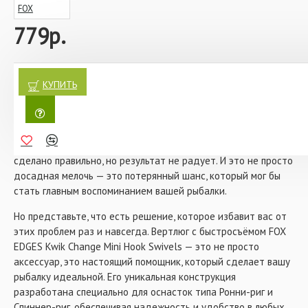
FOX
Всегда используйте термоусадочную трубку
или подходящий по размеру рукавчик для того,
779р.
чтобы крючок плотно сидел на вертлюге
10 штук в упаковке
Вы знаете это чувство, когда собираетесь на рыбалку,
тщательно готовите снасти, но в самый ответственный
КУПИТЬ
момент что-то идет не так? Оснастка запутывается,
вертлюг не выдерживает нагрузки, и долгожданный трофей
уходит в глубину. Разочарование, которое оставляет горький
привкус, знакомо каждому рыболову. Кажется, что всё
сделано правильно, но результат не радует. И это не просто
досадная мелочь — это потерянный шанс, который мог бы
стать главным воспоминанием вашей рыбалки.
Но представьте, что есть решение, которое избавит вас от
этих проблем раз и навсегда. Вертлюг с быстросъёмом FOX
EDGES Kwik Change Mini Hook Swivels — это не просто
аксессуар, это настоящий помощник, который сделает вашу
рыбалку идеальной. Его уникальная конструкция
разработана специально для оснасток типа Ронни-риг и
Спиннер-риг, обеспечивая надежность и удобство в любых