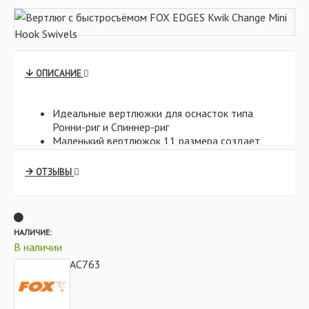
ОПИСАНИЕ
Идеальные вертлюжки для оснасток типа
Ронни-риг и Спиннер-риг
Маленький вертлюжок 11 размера создает
компактную и аккуратную оснастку
Не отражающее блики покрытие
ОТЗЫВЫ
Плавно вращающиеся вертлюги для
эффективной засечки
Скругленный Быстросъемный крюк позволяет
зафиксировать крючок в одном положении
НАЛИЧИЕ:
либо дать ему большую свободу движения по
В наличии
сравнению с классическим исполнением этих
CAC763
оснасток
АРТИКУЛ:
Крючки легко крепятся к вертлюжку
Нет необходимости отгибать Быстросъемный
крюк для крепления крючка