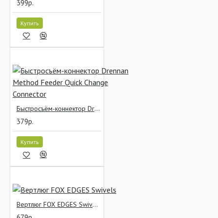
399р.
Купить
Быстросъём-коннектор Drennan Method Feeder Quick Change Connector
379р.
Купить
Вертлюг FOX EDGES Swivels
679р.