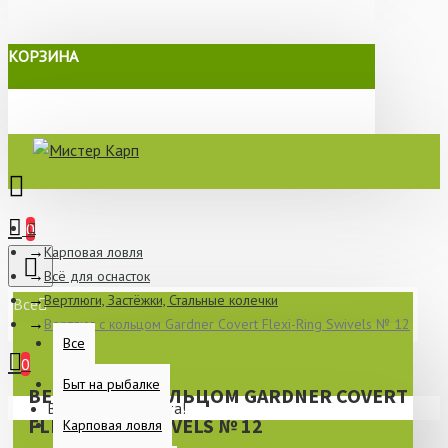
КОРЗИНА
0
Карповая ловля
Всё для оснасток
Вертлюги, Застёжки, Стальные колечки
Все
Вертлюг с кольцом Gardner Covert Flexi-Ring Swivels № 12
Все
0
Быт на рыбалке
ВЕРТЛЮГ С КОЛЬЦОМ GARDNER COVERT
Ваша корзина пуста!
FLEXI-RING SWIVELS № 12
Карповая ловля