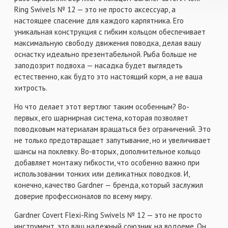
- В упаковке: 10 шт.
Ring Swivels № 12 — это не просто аксессуар, а
настоящее спасение для каждого карпятника. Его
уникальная конструкция с гибким кольцом обеспечивает
максимальную свободу движения поводка, делая вашу
оснастку идеально презентабельной. Рыба больше не
заподозрит подвоха — насадка будет выглядеть
естественно, как будто это настоящий корм, а не ваша
хитрость.
Но что делает этот вертлюг таким особенным? Во-
первых, его шарнирная система, которая позволяет
поводковым материалам вращаться без ограничений. Это
не только предотвращает запутывание, но и увеличивает
шансы на поклевку. Во-вторых, дополнительное кольцо
добавляет монтажу гибкости, что особенно важно при
использовании тонких или деликатных поводков. И,
конечно, качество Gardner — бренда, который заслужил
доверие профессионалов по всему миру.
Gardner Covert Flexi-Ring Swivels № 12 — это не просто
инструмент, это ваш надежный союзник на водоеме. Он