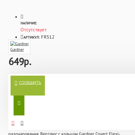
оснасток чод-риг и вертолет, поскольку большое по
своему диаметру кольцо обеспечивает свободу вращения
и передвижения поводка по леске или лидеру.
Ушко более крупного вертлюга №8 имеет оптимальный
НАЛИЧИЕ:
размер для надежной посадки и жесткой фиксации
Отсутствует
внутри ин-лайн грузил и безопасных клипс стандартного
размера, поэтому груз сойдет с клипсы перед тем, как
FRS12
АРТИКУЛ:
клипса слетит с вертлюга (это крайне важно для
безопасности оснастки).
Gardner
649р.
Характеристики:
Вы когда-нибудь замечали, как мелочи могут решать
- Максимальная прочность, плавность вращения даже под
СООБЩИТЬ
исход всей рыбалки? Представьте: вы часами ждете
экстремальными нагрузками и стопроцентная надежность
при вываживании крупных, трофейных экземпляров.
поклевки, тщательно подбираете приманку,
рассчитываете на удачу, но что-то идет не так. Поводок
- Круглые ушки вертлюга обеспечивают максимальную
запутывается, насадка выглядит неестественно, и рыба
прочность узлов.
просто не реагирует. Разочарование накапливается, а
- Черное антибликовое покрытие снижает заметность
мечта о трофейном карпе ускользает. Знакомо?
вертлюга под водой для максимальной маскировки
оснастки.
Теперь представьте, что вы можете избежать этого
разочарования. Вертлюг с кольцом Gardner Covert Flexi-