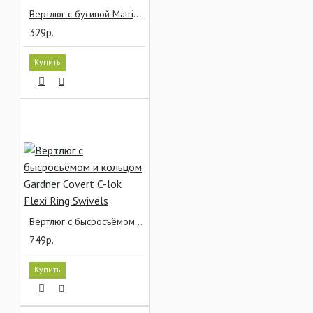
Вертлюг с бусиной Matrix Bead Swivels
329р.
Купить
Вертлюг с бысросъёмом и кольцом Gardner Covert C-lok Flexi Ring Swivels
749р.
Купить