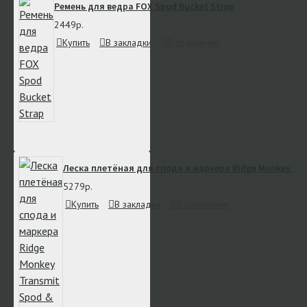
Ремень для ведра FOX Spod Bucket Strap
2449р.
Купить
В закладки
В сравнение
Леска плетёная для спода и маркера Ridge Monkey Tra
5279р.
Купить
В закладки
В сравнение