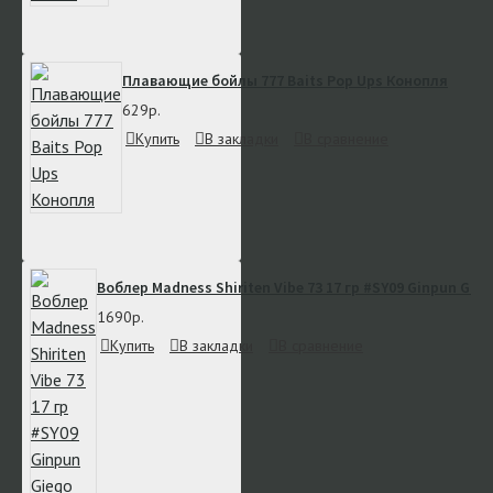
Плавающие бойлы 777 Baits Pop Ups Конопля
629р.
Купить
В закладки
В сравнение
Воблер Madness Shiriten Vibe 73 17 гр #SY09 Ginpun Gieg
1690р.
Купить
В закладки
В сравнение