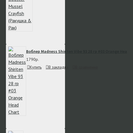
Воблер Madness Shiriten Vibe 93 28 гр #03 Orange Head C
1790р.
Купить
В закладки
В сравнение