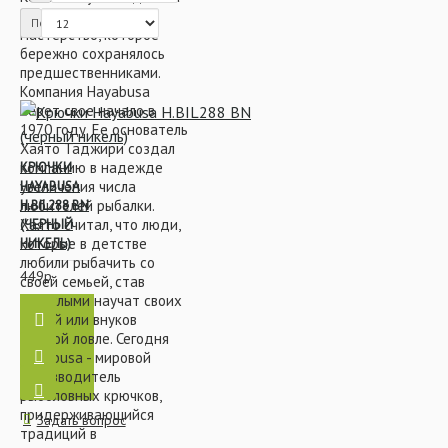
традиционное
Показать:
мастерство, которое
бережно сохранялось
Крючки
Крючки
предшественниками.
Компания Hayabusa
берет свое начало в
1970 году. Ее основатель
Хаято Таджири создал
компанию в надежде
КРЮЧКИ
Спиннинговая ловля
увеличения числа
HAYABUSA
любителей рыбалки.
H.BIL288 BN
Хаято считал, что люди,
(ЧЕРНЫЙ
которые в детстве
НИКЕЛЬ)
любили рыбачить со
Крючки
449р.
своей семьей, став
взрослыми научат своих
детей или внуков
рыбной ловле. Сегодня
Hayabusa - мировой
производитель
рыболовных крючков,
придерживающийся
Задать вопрос
традиций в