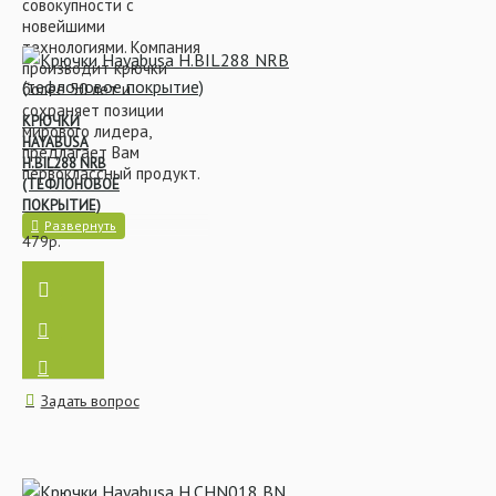
совокупности с
новейшими
технологиями. Компания
производит крючки
более 50 лет и
сохраняет позиции
КРЮЧКИ
мирового лидера,
HAYABUSA
предлагает Вам
H.BIL288 NRB
первоклассный продукт.
(ТЕФЛОНОВОЕ
ПОКРЫТИЕ)
479р.
Задать вопрос