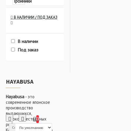
Крючки и Тройники
В НАЛИЧИИ / ПОД ЗАКАЗ
В наличии
Фидерная ловля
Под заказ
HAYABUSA
Всё для оснастки
Hayabusa
- это
современное японское
производство
выдающихся,
0
высококачественных
Поплавочная ловля
рыболовных крючков.
Сортировка:
Компания унаследовала