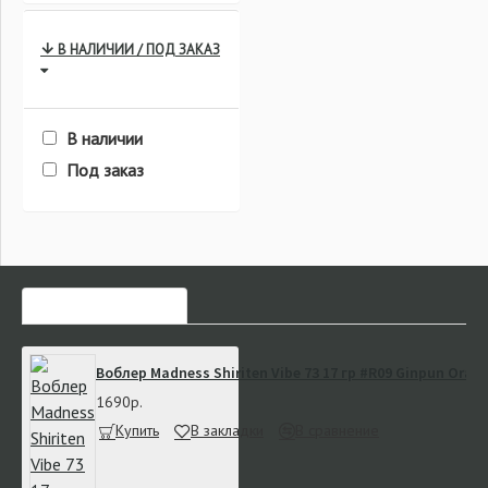
Fun Fishing
Gardner
В НАЛИЧИИ / ПОД ЗАКАЗ
Korda
Matrix
В наличии
Под заказ
Ridge Monkey
Solar Tackle
Spomb
ЧАСТО ЗАКАЗЫВАЮТ
Воблер Madness Shiriten Vibe 73 17 гр #R09 Ginpun Ora
ZEMEX
1690р.
Купить
В закладки
В сравнение