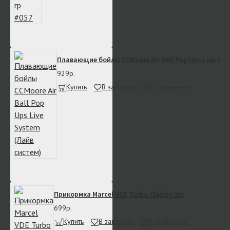
Плавающие бойлы CCMoore Air Ball Pop Ups Live Sys
929р.
Купить
В закладки
В сравнение
Прикормка Marcel VDE Turbo Classic 2кг
699р.
Купить
В закладки
В сравнение