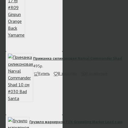
Приманка силиконовая Narval Commander Shad 10 
495р.
Купить
В закладки
В сравнение
Грузило маркерное FOX Grappling Marker Lead с шип