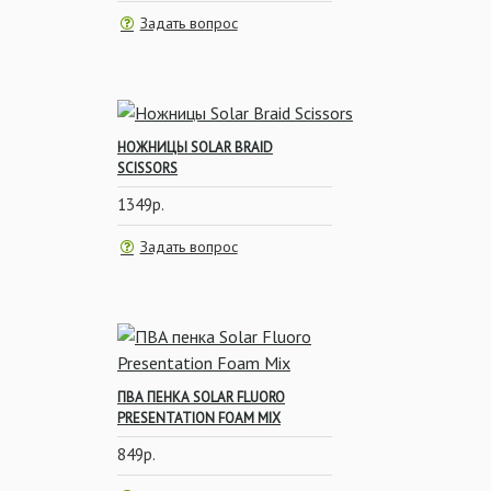
Задать вопрос
Сигнализаторы поклёвки
НОЖНИЦЫ SOLAR BRAID
SCISSORS
1349р.
Задать вопрос
Леска и Шок-Лидер
ПВА ПЕНКА SOLAR FLUORO
PRESENTATION FOAM MIX
849р.
Сумки и чехлы