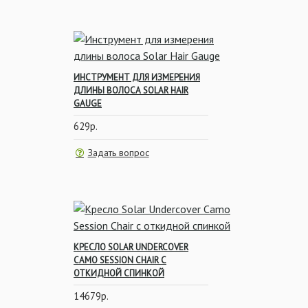
Прикормочные ведра
ИНСТРУМЕНТ ДЛЯ ИЗМЕРЕНИЯ
ДЛИНЫ ВОЛОСА SOLAR HAIR
GAUGE
629р.
Задать вопрос
Подсачеки и аксессуары
КРЕСЛО SOLAR UNDERCOVER
CAMO SESSION CHAIR С
ОТКИДНОЙ СПИНКОЙ
Род-поды, Стойки,
14679р.
Держатели