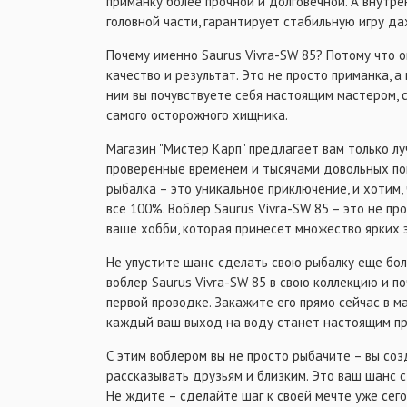
приманку более прочной и долговечной. А внутре
головной части, гарантирует стабильную игру да
Почему именно Saurus Vivra-SW 85? Потому что о
качество и результат. Это не просто приманка, а
ним вы почувствуете себя настоящим мастером,
самого осторожного хищника.
Магазин "Мистер Карп" предлагает вам только л
проверенные временем и тысячами довольных пок
рыбалка – это уникальное приключение, и хотим, 
все 100%. Воблер Saurus Vivra-SW 85 – это не про
ваше хобби, которая принесет множество ярких 
Не упустите шанс сделать свою рыбалку еще бо
воблер Saurus Vivra-SW 85 в свою коллекцию и п
первой проводке. Закажите его прямо сейчас в ма
каждый ваш выход на воду станет настоящим п
С этим воблером вы не просто рыбачите – вы со
рассказывать друзьям и близким. Это ваш шанс 
Не ждите – сделайте шаг к своей мечте уже сег