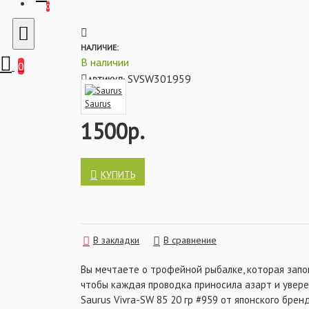
большого плавника из прозрачного пласт
0
дополнительную вибрацию под водой при 
головной части находится дополнительн
элементом балансировки. За счет данног
НАЛИЧИЕ:
находится под наклоном и имеет максимал
В наличии
0
дополнительно привлекая хищника. Свою по
SVSW301959
АРТИКУЛ:
воблер получил благодаря невероятно плавно
Vivra-SW 85 отлично подходит для ловли суда
Saurus
1500р.
Характеристики:
- Модель: Vivra-SW
- Класс: раттлин
- Длина: 85 мм
КУПИТЬ
- Вес: 20 гр
- Тип плавучести: тонущий
- Цвет: 959
В закладки
В сравнение
Вы мечтаете о трофейной рыбалке, которая запо
чтобы каждая проводка приносила азарт и увере
Saurus Vivra-SW 85 20 гр #959 от японского брен