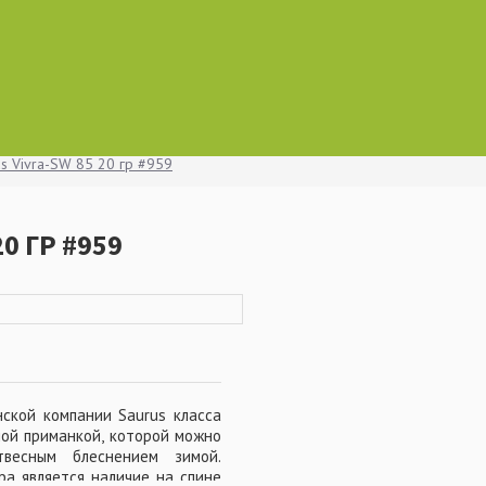
s Vivra-SW 85 20 гр #959
0 ГР #959
ской компании Saurus класса
ной приманкой, которой можно
весным блеснением зимой.
а является наличие на спине