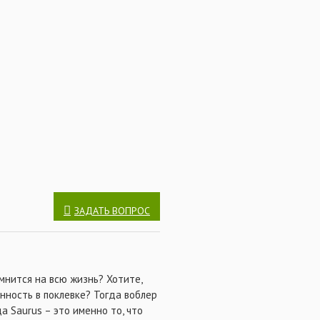
ика, который обеспечивает
проводке. Внутри корпуса в
ый груз, который является
о груза раттлин все время
ьно естественное положение,
пулярность у рыбаков данный
й и реалистичной игре. Saurus
ка, щуки и форели.
ЗАДАТЬ ВОПРОС
мнится на всю жизнь? Хотите,
нность в поклевке? Тогда воблер
да Saurus – это именно то, что