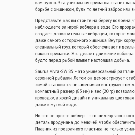
вам нужно. Эта уникальная приманка станет ва
борьбе с хищником, будь то летний заброс или з
Представьте, как вы стоите на берегу водоема, ч
наблюдаете за игрой воблера в воде. Его прозра
создает дополнительные вибрации, которые мо
даже самого осторожного хищника. Внутри корпус
специальный груз, который обеспечивает идеаль
наклон приманки. Это делает движение воблера 
будто перед рыбой плывет настоящая добыча.
Saurus Vivra-SW 85 – это универсальный раттли
сезонной рыбалки. Летом он демонстрирует стаб
зимой становится незаменимым инструментом для
компактный размер (85 мм) и вес (20 гр) позвол
проводку, а яркий дизайн и уникальная цветова
даже в мутной воде.
Но это не просто воблер – это шедевр японског
деталь продумана до мелочей, чтобы обеспечит
Плавник из прозрачного пластика не только усил