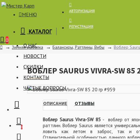
АВТОРИЗАЦИЯ
МЕНЮ
РЕГИСТРАЦИЯ
КАТАЛОГ
Корзина
0
О НАС
Зимняя рыбалка
Балансиры, Раттлины, Вибы
Воблер Sauru
НОВОСТИ
СКИДКИ
ВОБЛЕР SAURUS VIVRA-SW 85 2
КОНТАКТЫ
ЧАСТЫЕ ВОПРОСЫ
ОПИСАНИЕ
ОТЗЫВЫ
Воблер Saurus Vivra-SW 85
- воблер от япон
раттлин. Воблер Saurus является универсаль
0
ловить как летом в заброс, так и от
Отличительной особенностью данного воблер