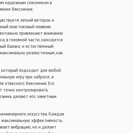
шим надежным союзником в
имнее блеснение.
увствуете легкий ветерок и
чный пластиковый плавник
ментально привлекают внимание
а, в головной части, находится
ный баланс и естественный
максимально реалистичным, как
н, который подходит для любой
ильную игру при забросе, а
 отвесного блеснения. Его
яют точно контролировать
я гамма делают его заметным
о инженерного искусства. Каждая
ь максимальную эффективность.
ивает вибрацию, но и делает