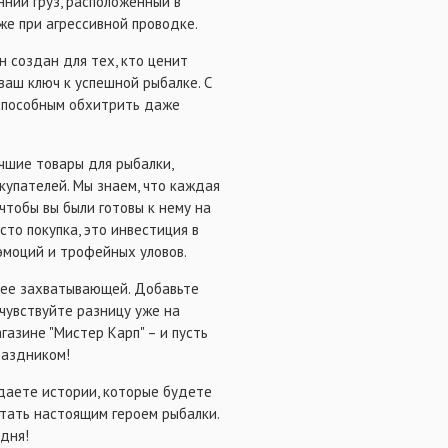
нний груз, расположенный в
же при агрессивной проводке.
н создан для тех, кто ценит
 ваш ключ к успешной рыбалке. С
 способным обхитрить даже
учшие товары для рыбалки,
упателей. Мы знаем, что каждая
чтобы вы были готовы к нему на
сто покупка, это инвестиция в
эмоций и трофейных уловов.
лее захватывающей. Добавьте
очувствуйте разницу уже на
газине "Мистер Карп" – и пусть
раздником!
здаете истории, которые будете
стать настоящим героем рыбалки.
одня!