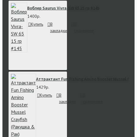
Воблер Saurus Vivra-SW 65 15 гр #145
1400р.
Купить
В
В
закладки
сравнение
Аттрактант Fun Fishing Amino Booster Mussel Crayf
1429р.
Купить
В
В
закладки
сравнение