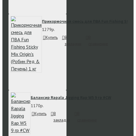
Прикормочная смесь для ПВА Fun Fishing Sticky 
1279р.
Купить
В
В
закладки
сравнение
Балансир Rapala Jigging Rap W5 9 гр #CW
1170р.
Купить
В
В
закладки
сравнение