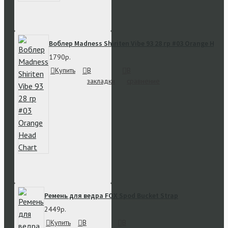
Воблер Madness Shiriten Vibe 93 28 гр #03 Orange Head
1790р.
Купить
В
В
закладки
сравнение
Ремень для ведра FOX Spod Bucket Strap
2449р.
Купить
В
В