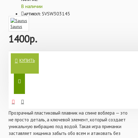
В наличии
Характеристики:
SVSW303145
АРТИКУЛ:
- Модель: Vivra-SW
Saurus
- Класс: раттлин
1400р.
- Длина: 65 мм
- Вес: 15 гр
Воблер Saurus Vivra-SW 65 15 гр #145 — это не просто
- Тип плавучести: тонущий
КУПИТЬ
приманка, а настоящий шедевр для тех, кто ценит
качество и эффективность в рыбалке. Представьте, как
- Цвет: 145
ваша снасть превращается в идеальный инструмент для
ловли хищника, будь то летом или зимой. Этот раттлин от
японского бренда Saurus — универсальное решение,
которое покоряет своей продуманностью и изысканным
дизайном.
Прозрачный пластиковый плавник на спине воблера — это
не просто деталь, а ключевой элемент, который создает
уникальную вибрацию под водой. Такая игра приманки
заставляет хищника забыть обо всем и атаковать без