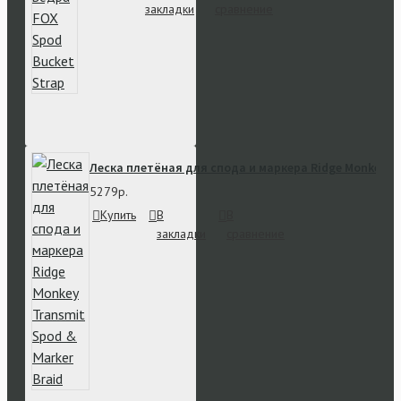
закладки
сравнение
Леска плетёная для спода и маркера Ridge Monkey Tr
5279р.
Купить
В
В
закладки
сравнение