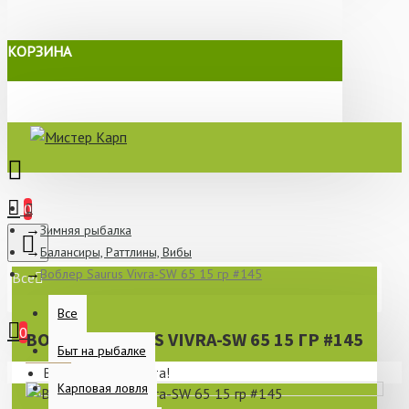
КОРЗИНА
0
Зимняя рыбалка
Балансиры, Раттлины, Вибы
Воблер Saurus Vivra-SW 65 15 гр #145
Все
Все
0
ВОБЛЕР SAURUS VIVRA-SW 65 15 ГР #145
Быт на рыбалке
Ваша корзина пуста!
Карповая ловля