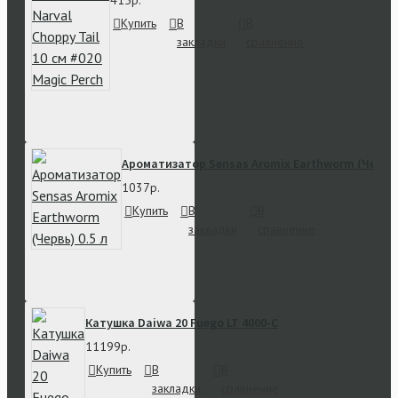
415р.
Купить
В
В
закладки
сравнение
Ароматизатор Sensas Aromix Earthworm (Червь) 
1037р.
Купить
В
В
закладки
сравнение
Катушка Daiwa 20 Fuego LT 4000-C
11199р.
Купить
В
В
закладки
сравнение