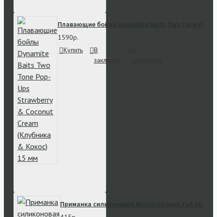
Плавающие бойлы Dynamite Baits Two Tone Pop-Up
1590р.
Купить
В
В
закладки
сравнение
Приманка силиконовая Narval Choppy Tail 10 см #