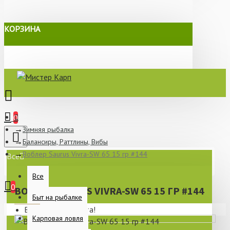
КОРЗИНА
0
Зимняя рыбалка
Балансиры, Раттлины, Вибы
Воблер Saurus Vivra-SW 65 15 гр #144
Все
Все
0
ВОБЛЕР SAURUS VIVRA-SW 65 15 ГР #144
Быт на рыбалке
Ваша корзина пуста!
Карповая ловля