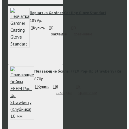
Перчатка Gardner Casting Glove Standart
1899р.
Купить
В
В
закладки
сравнение
Плавающие бойлы FFEM Pop-Up Strawberry (Клубни
670р.
Купить
В
В
закладки
сравнение