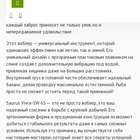
- Длина: 65 мм
этот раттлин сочетает в себе инновационные технологии и
- Вес: 15 гр
проверенные временем традиции. Представьте, как ваша
- Тип плавучести: тонущий
рыбалка превращается в захватывающее приключение, где
- Цвет: 003
каждый заброс приносит не только улов, но и
непередаваемое удовольствие.
Этот воблер — универсальный инструмент, который
одинаково эффективен как летом, так и зимой. Его
уникальный дизайн с прозрачным пластиковым плавником на
спине создает дополнительную вибрацию под водой,
привлекая хищника даже на больших расстояниях.
Внутренний груз в головной части обеспечивает идеальный
баланс, делая проводку максимально естественной. Рыба
просто не сможет устоять перед такой приманкой!
Saurus Vivra-SW 65 — это не просто воблер, это ваш
надежный союзник в борьбе с крупной добычей. Его
эргономичная форма и продуманная конструкция позволяют
добиться стабильного результата даже в самых сложных
условиях. Используя эту приманку, вы почувствуете себя
настоящим мастером, который знает все секреты успешной