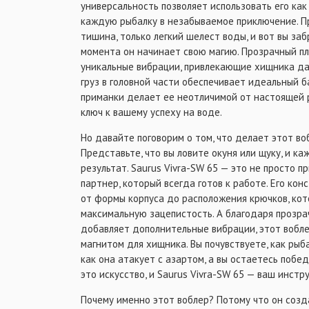
универсальность позволяет использовать его как 
каждую рыбалку в незабываемое приключение. Пр
тишина, только легкий шелест воды, и вот вы заб
момента он начинает свою магию. Прозрачный пл
уникальные вибрации, привлекающие хищника да
груз в головной части обеспечивает идеальный б
приманки делает ее неотличимой от настоящей р
ключ к вашему успеху на воде.
Но давайте поговорим о том, что делает этот в
Представьте, что вы ловите окуня или щуку, и к
результат. Saurus Vivra-SW 65 — это не просто 
партнер, который всегда готов к работе. Его ко
от формы корпуса до расположения крючков, ко
максимальную зацепистость. А благодаря прозра
добавляет дополнительные вибрации, этот вобл
магнитом для хищника. Вы почувствуете, как рыб
как она атакует с азартом, а вы остаетесь побе
это искусство, и Saurus Vivra-SW 65 — ваш инст
Почему именно этот воблер? Потому что он созда