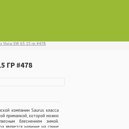
s Vivra-SW 65 15 гр #478
5 ГР #478
ской компании Saurus класса
ной приманкой, которой можно
весным блеснением зимой.
а является наличие на спине