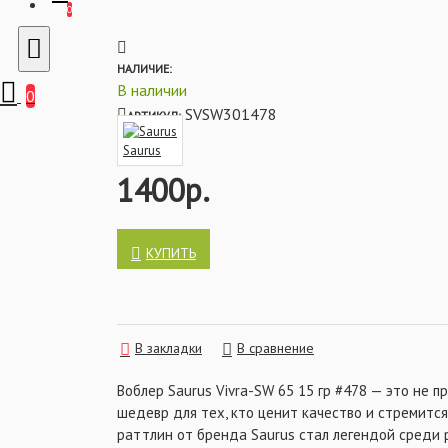
большого плавника из прозрачного пласт
0
дополнительную вибрацию под водой при 
головной части находится дополнительн
элементом балансировки. За счет данног
НАЛИЧИЕ:
находится под наклоном и имеет максимал
В наличии
0
дополнительно привлекая хищника. Свою по
SVSW301478
АРТИКУЛ:
воблер получил благодаря невероятно плавно
Vivra-SW 65 отлично подходит для ловли суда
Saurus
1400р.
Характеристики:
- Модель: Vivra-SW
- Класс: раттлин
- Длина: 65 мм
КУПИТЬ
- Вес: 15 гр
- Тип плавучести: тонущий
- Цвет: 478
В закладки
В сравнение
Воблер Saurus Vivra-SW 65 15 гр #478 — это не п
шедевр для тех, кто ценит качество и стремится
раттлин от бренда Saurus стал легендой среди ры