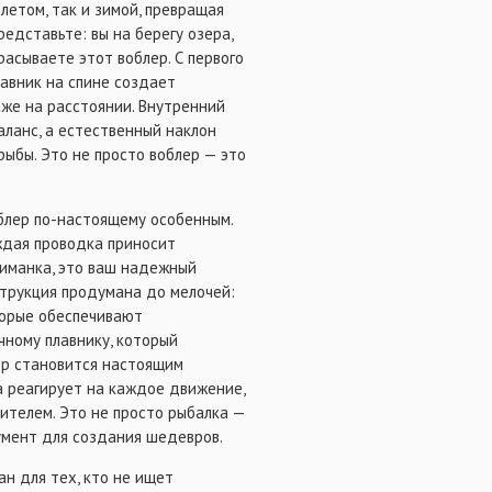
летом, так и зимой, превращая
едставьте: вы на берегу озера,
расываете этот воблер. С первого
авник на спине создает
же на расстоянии. Внутренний
аланс, а естественный наклон
ыбы. Это не просто воблер — это
облер по-настоящему особенным.
аждая проводка приносит
приманка, это ваш надежный
нструкция продумана до мелочей:
торые обеспечивают
чному плавнику, который
ер становится настоящим
а реагирует на каждое движение,
дителем. Это не просто рыбалка —
румент для создания шедевров.
н для тех, кто не ищет