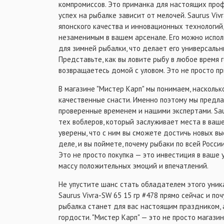
компромиссов. Это приманка для настоящих проф
успех на рыбалке зависит от мелочей. Saurus Viv
японского качества и инновационных технологий
незаменимым в вашем арсенале. Его можно исполь
для зимней рыбалки, что делает его универсаль
Представьте, как вы ловите рыбу в любое время 
возвращаетесь домой с уловом. Это не просто пр
В магазине "Мистер Карп" мы понимаем, насколь
качественные снасти. Именно поэтому мы предла
проверенные временем и нашими экспертами. Sau
тех воблеров, который заслуживает места в ваш
уверены, что с ним вы сможете достичь новых вы
деле, и вы поймете, почему рыбаки по всей Росс
Это не просто покупка — это инвестиция в ваше 
массу положительных эмоций и впечатлений.
Не упустите шанс стать обладателем этого уник
Saurus Vivra-SW 65 15 гр #478 прямо сейчас и по
рыбалка станет для вас настоящим праздником, 
гордости. "Мистер Карп" — это не просто магази