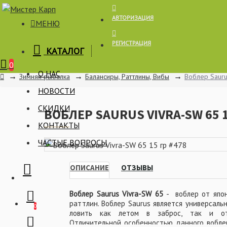
АВТОРИЗАЦИЯ
МЕНЮ
РЕГИСТРАЦИЯ
КАТАЛОГ
Корзина
0
О НАС
Зимняя рыбалка
Балансиры, Раттлины, Вибы
Воблер Sauru
НОВОСТИ
СКИДКИ
ВОБЛЕР SAURUS VIVRA-SW 65 1
КОНТАКТЫ
ЧАСТЫЕ ВОПРОСЫ
ОПИСАНИЕ
ОТЗЫВЫ
Воблер Saurus Vivra-SW 65
- воблер от япон
раттлин. Воблер Saurus является универсаль
0
ловить как летом в заброс, так и от
Отличительной особенностью данного воблер