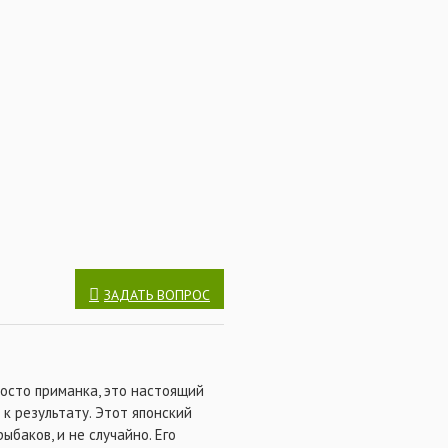
ика, который обеспечивает
проводке. Внутри корпуса в
ый груз, который является
о груза раттлин все время
ьно естественное положение,
пулярность у рыбаков данный
й и реалистичной игре. Saurus
ка, щуки и форели.
ЗАДАТЬ ВОПРОС
росто приманка, это настоящий
 к результату. Этот японский
баков, и не случайно. Его