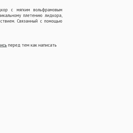
кор с мягким вольфрамовым
никальному плетению лидкора,
ствием. Связанный с помощью
ие, которое сильнее и намного
 показали, что сращиваемый
пись
перед тем как написать
для достижения максимальной