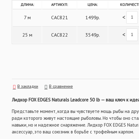
ДЛИНА:
АРТИКУЛ:
ЦЕНА:
КОЛИЧЕСТ
<
7 м
CAC821
1499р.
<
25 м
CAC822
3549р.
В закладки
В сравнение
Лидкор FOX EDGES Naturals Leadcore 50 lb — ваш ключ к ид
Представьте момент, когда вы чувствуете мощь рыбы на друг
ради которого живут настоящие рыболовы. Но чтобы оно ста
навыки, но и надежное снаряжение. Лидкор FOX EDGES Natura
аксессуар, это ваш союзник в борьбе с трофейным карпом.