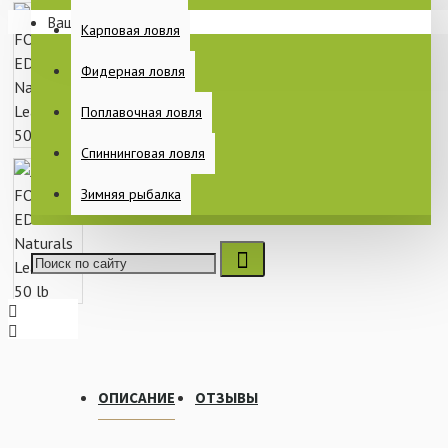
Ваша корзина пуста!
Раскладушки
Карповая ловля
Спальные мешки
Фидерная ловля
Еще
Поплавочная ловля
Спиннинговая ловля
ПИТАНИЕ
Зимняя рыбалка
КАТУШКИ
БЫТ НА РЫБАЛКЕ
ОПИСАНИЕ
ОТЗЫВЫ