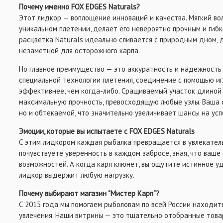
Почему именно FOX EDGES Naturals?
Этот лидкор — воплощение инноваций и качества. Мягкий во
уникальном плетении, делает его невероятно прочным и гиб
расцветка Naturals идеально сливается с природным дном, 
незаметной для осторожного карпа.
Но главное преимущество — это аккуратность и надежность
специальной технологии плетения, соединение с помощью иг
эффективнее, чем когда-либо. Сращиваемый участок длиной 
максимальную прочность, превосходящую любые узлы. Ваша 
но и обтекаемой, что значительно увеличивает шансы на ус
Эмоции, которые вы испытаете с FOX EDGES Naturals
С этим лидкором каждая рыбалка превращается в увлекател
почувствуете уверенность в каждом забросе, зная, что ваш
возможностей. А когда карп клюнет, вы ощутите истинное уд
лидкор выдержит любую нагрузку.
Почему выбирают магазин "Мистер Карп"?
С 2015 года мы помогаем рыболовам по всей России находит
увлечения. Наши витрины — это тщательно отобранные това