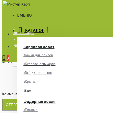
МЕНЮ
×
КАТАЛОГ
АВТОРИЗАЦИЯ
СООБЩИТЬ О НАЛИЧИИ
РЕГИСТРАЦИЯ
Карповая ловля
Имя
Банки для бойлов
0
Email
Безопасность карпа
Всё для оснасток
Крючки
Еще
Комментарий
Фидерная ловля
ОТПРАВИТЬ
Питание