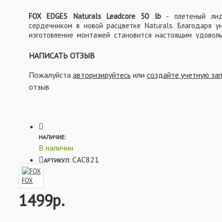
ВСЁ ДЛЯ ОСНАСТОК
FOX EDGES Naturals Leadcore 50 lb
- плетеный лид
сердечником в новой расцветке Naturals. Благодаря у
изготовление монтажей становится настоящим удоволь
иглы, лидкор создает чрезвычайно аккуратное соединен
более обтекаемое, чем любой узел.
НАПИСАТЬ ОТЗЫВ
Исчерпывающие испытания на разрывную деформацию
Пожалуйста
авторизируйтесь
или
создайте учетную за
участок приблизительно 30 мм является достаточным 
отзыв
силы соединения.
Характеристики:
НАЛИЧИЕ:
- Обладает высокой стойкостью к истиранию
В наличии
- Идеально ложится на дно, повторяя его контуры
CAC821
АРТИКУЛ:
- Разрывная нагрузка: 50 lb (22.7 кг)
FOX
- Размотка: 7 м и 25 м
1499р.
- Цвет: Naturals