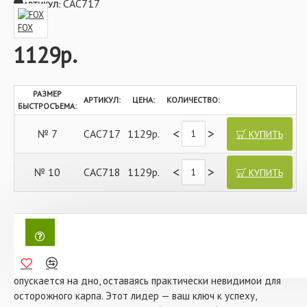
CAC717
АРТИКУЛ:
FOX
1129р.
РАЗМЕР
АРТИКУЛ:
ЦЕНА:
КОЛИЧЕСТВО:
БЫСТРОСЪЕМА:
<
>
№ 7
CAC717
1129р.
КУПИТЬ
<
>
№ 10
CAC718
1129р.
КУПИТЬ
Лидер флюрокарбоновый FOX EDGES Fluorocarbon Fused
Leader 30lb 115см с быстросъемом — это не просто элемент
оснастки, а настоящий прорыв в карповой ловле.
Представьте, как вы забрасываете снасть, и она мягко
опускается на дно, оставаясь практически невидимой для
осторожного карпа. Этот лидер — ваш ключ к успеху,