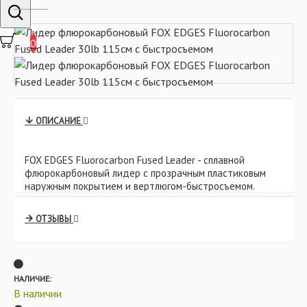
0
ОПИСАНИЕ
FOX EDGES Fluorocarbon Fused Leader - сплавной
флюрокарбоновый лидер с прозрачным пластиковым
наружным покрытием и вертлюгом-быстросъемом.
Характеристики:
ОТЗЫВЫ
- Комплектуется вертлюгами-быстросъемами Edges №7
и №10.
- Разрывная нагрузка: 30lb.
- Антибликовое, не пугающее рыбу покрытие.
- Длина: 115 см.
НАЛИЧИЕ:
В наличии