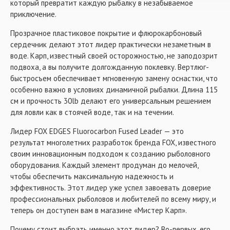
который превратит каждую рыбалку в незабываемое
приключение.
Прозрачное пластиковое покрытие и флюрокарбоновый
сердечник делают этот лидер практически незаметным в
воде. Карп, известный своей осторожностью, не заподозрит
подвоха, а вы получите долгожданную поклевку. Вертлюг-
быстросъем обеспечивает мгновенную замену оснастки, что
особенно важно в условиях динамичной рыбалки. Длина 115
см и прочность 30lb делают его универсальным решением
для ловли как в стоячей воде, так и на течении.
Лидер FOX EDGES Fluorocarbon Fused Leader — это
результат многолетних разработок бренда FOX, известного
своим инновационным подходом к созданию рыболовного
оборудования. Каждый элемент продуман до мелочей,
чтобы обеспечить максимальную надежность и
эффективность. Этот лидер уже успел завоевать доверие
профессиональных рыболовов и любителей по всему миру, и
теперь он доступен вам в магазине «Мистер Карп».
Почему стоит выбрать именно этот лидер? Во-первых, его