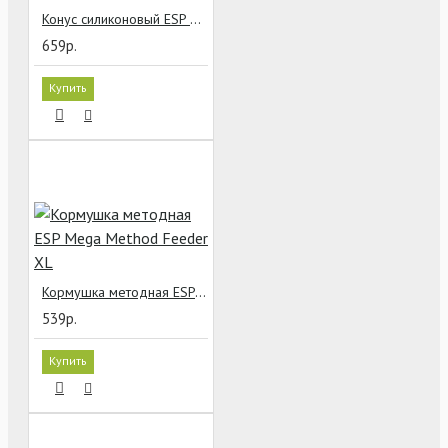
Конус силиконовый ESP Streamliner Rig Booms
659р.
Купить
Кормушка методная ESP Mega Method Feeder XL
539р.
Купить