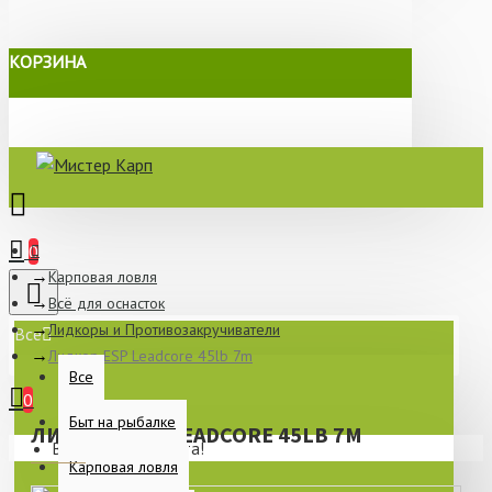
КОРЗИНА
0
Карповая ловля
Всё для оснасток
Лидкоры и Противозакручиватели
Все
Лидкор ESP Leadcore 45lb 7m
Все
0
Быт на рыбалке
ЛИДКОР ESP LEADCORE 45LB 7M
Ваша корзина пуста!
Карповая ловля