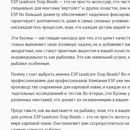
ESP Leadcore Stop Beads — это не просто аксессуар, это час
специально для монтажа "вертолет" и других оснасток, они
ESP. Их большой диаметр обеспечивает надежное фиксирова
гарантирует долговечность даже в самых сложных условиях.
наслаждаетесь процессом, зная, что каждая деталь вашей о
Эти бусины — настоящая находка для тех, кто ценит качест
только выполняют свою основную задачу, но и добавляют ва
аккуратные, они станут приятным акцентом в вашей оснастк
индивидуальность как рыболова. Это как маленький штрих,
рыбалке особенным.
Почему стоит выбрать именно ESP Leadcore Stop Beads? Во-
профессионалами для профессионалов. Компания ESP уже мно
производстве снаряжения для карповой ловли, и каждая их 
тщательных исследований и тестов. Во-вторых, эти бусины 
различных монтажей, что делает их незаменимыми в вашем 
Представьте, как вы выезжаете на рыбалку, зная, что в ваш
для успеха. ESP Leadcore Stop Beads — это не просто аксесс
мире карповой ловли. Они помогают вам сосредоточиться на
удовольствии от рыбалки.