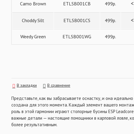
<
Camo Brown
ETLSB001CB
499р.
ВСЁ ДЛЯ ОСНАСТОК
<
Choddy Silt
ETLSB001CS
499р.
Weedy Green
ETLSB001WG
499р.
В закладки
В сравнение
Представьте, как вы забрасываете оснастку, и она идеально
создана для этого момента. Каждый элемент вашего монтаж
роль в этой гармонии играют стопорные бусины ESP Leadcore 
важные детали — настоящие помощники в карповой ловле, к
более результативным.