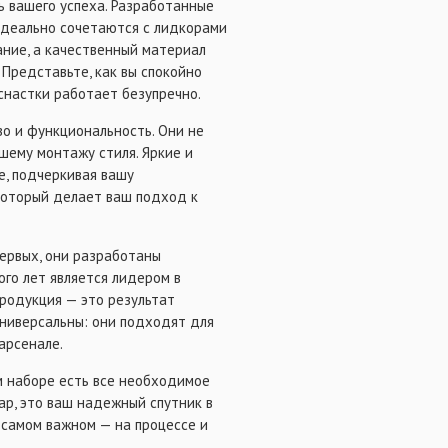
ть вашего успеха. Разработанные
 идеально сочетаются с лидкорами
ние, а качественный материал
 Представьте, как вы спокойно
снастки работает безупречно.
во и функциональность. Они не
шему монтажу стиля. Яркие и
е, подчеркивая вашу
 который делает ваш подход к
первых, они разработаны
го лет является лидером в
продукция — это результат
универсальны: они подходят для
арсенале.
ем наборе есть все необходимое
уар, это ваш надежный спутник в
 самом важном — на процессе и