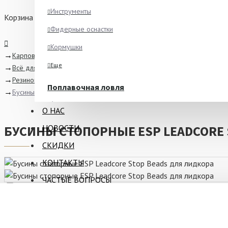
Инструменты
Корзина
Фидерные оснастки
Кормушки
Карповая ловля
Еще
Всё для оснасток
Резиновые бусины и отбойники
Поплавочная ловля
Бусины стопорные ESP Leadcore Stop Beads для лидкора
Ароматизаторы
О НАС
Питание
НОВОСТИ
БУСИНЫ СТОПОРНЫЕ ESP LEADCORE 
Ведра и сита
СКИДКИ
Крючки
КОНТАКТЫ
Еще
ЧАСТЫЕ ВОПРОСЫ
Зимняя рыбалка
Блёсны