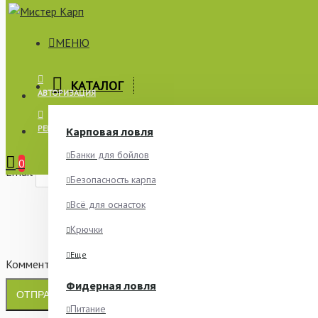
МЕНЮ
×
КАТАЛОГ
АВТОРИЗАЦИЯ
СООБЩИТЬ О НАЛИЧИИ
РЕГИСТРАЦИЯ
Карповая ловля
Имя
Банки для бойлов
0
Email
Безопасность карпа
Всё для оснасток
Крючки
Еще
Комментарий
Фидерная ловля
ОТПРАВИТЬ
Питание