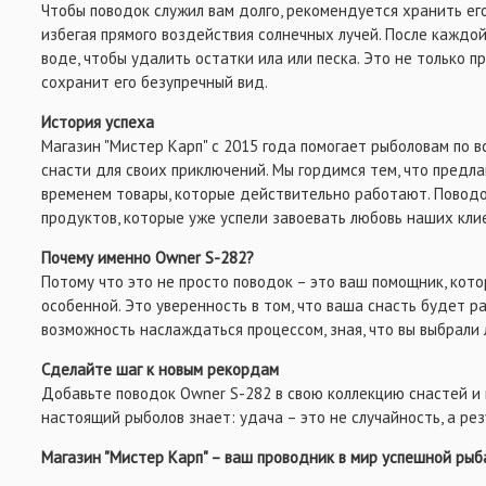
Чтобы поводок служил вам долго, рекомендуется хранить его
избегая прямого воздействия солнечных лучей. После каждой
воде, чтобы удалить остатки ила или песка. Это не только п
сохранит его безупречный вид.
История успеха
Магазин "Мистер Карп" с 2015 года помогает рыболовам по 
снасти для своих приключений. Мы гордимся тем, что предл
временем товары, которые действительно работают. Поводо
продуктов, которые уже успели завоевать любовь наших кли
Почему именно Owner S-282?
Потому что это не просто поводок – это ваш помощник, ко
особенной. Это уверенность в том, что ваша снасть будет р
возможность наслаждаться процессом, зная, что вы выбрали 
Сделайте шаг к новым рекордам
Добавьте поводок Owner S-282 в свою коллекцию снастей и 
настоящий рыболов знает: удача – это не случайность, а рез
Магазин "Мистер Карп" – ваш проводник в мир успешной рыб