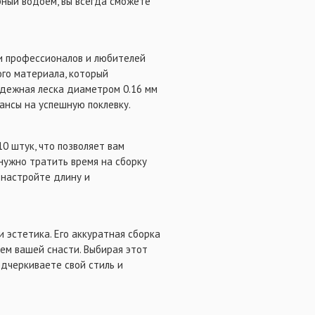
рный водоем, вы всегда сможете
и профессионалов и любителей
ого материала, который
адежная леска диаметром 0.16 мм
ансы на успешную поклевку.
10 штук, что позволяет вам
 нужно тратить время на сборку
 настройте длину и
и эстетика. Его аккуратная сборка
ем вашей снасти. Выбирая этот
одчеркиваете свой стиль и