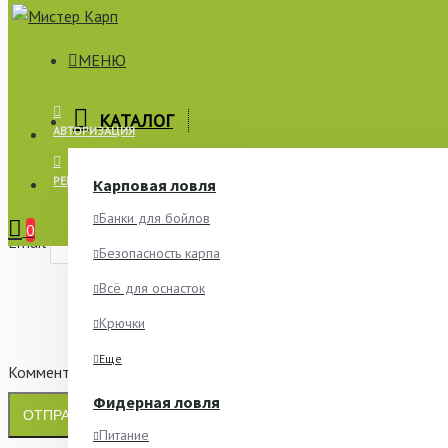
МЕНЮ
×
КАТАЛОГ
АВТОРИЗАЦИЯ
СООБЩИТЬ О НАЛИЧИИ
РЕГИСТРАЦИЯ
Карповая ловля
Имя
Банки для бойлов
0
Email
Безопасность карпа
Всё для оснасток
Крючки
Еще
Комментарий
Фидерная ловля
ОТПРАВИТЬ
Питание