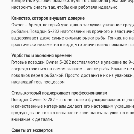
конкретные условия рыбалки. Будь то спокойная река или бу
настроить снасть так, чтобы она работала идеально.
Качество, которое внушает доверие
Owner – бренд, который уже давно заслужил уважение сред
рыбалки. Поводки S-282 изготовлены из прочного и эластичн
выдерживает даже самые сильные рывки рыбы. Тонкая, но н
практически незаметна в воде, что значительно повышает ш
Удобство и экономия времени
Готовые поводки Owner S-282 поставляются в упаковке по 9-
сосредоточиться на самом главном – ловле рыбы. Больше не
поводков перед рыбалкой. Просто достаньте их из упаковки,
наслаждайтесь процессом.
Стиль, который подчеркивает профессионализм
Поводок Owner S-282 – это не только функциональность, но 
и качественные материалы делают его настоящим украшени
продукт, вы не только повышаете свои шансы на улов, но и п
внимание к деталям.
Советы от экспертов