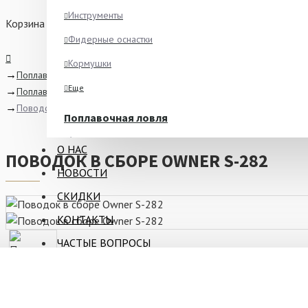
Инструменты
Корзина
Фидерные оснастки
Кормушки
Поплавочная ловля
Еще
Поплавки и оснастки
Поводок в сборе Owner S-282
Поплавочная ловля
Ароматизаторы
О НАС
ПОВОДОК В СБОРЕ OWNER S-282
Питание
НОВОСТИ
Ведра и сита
СКИДКИ
Крючки
КОНТАКТЫ
Еще
ЧАСТЫЕ ВОПРОСЫ
Зимняя рыбалка
Блёсны