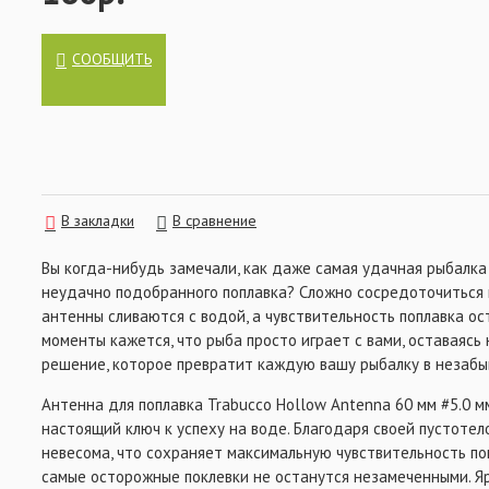
ВСЁ ДЛЯ ОСНАСТОК
СООБЩИТЬ
В закладки
В сравнение
Вы когда-нибудь замечали, как даже самая удачная рыбалка
неудачно подобранного поплавка? Сложно сосредоточиться н
антенны сливаются с водой, а чувствительность поплавка ос
моменты кажется, что рыба просто играет с вами, оставаясь 
решение, которое превратит каждую вашу рыбалку в незаб
Антенна для поплавка Trabucco Hollow Antenna 60 мм #5.0 мм
настоящий ключ к успеху на воде. Благодаря своей пустотел
невесома, что сохраняет максимальную чувствительность поп
самые осторожные поклевки не останутся незамеченными. Я