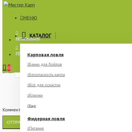
МЕНЮ
×
КАТАЛОГ
АВТОРИЗАЦИЯ
СООБЩИТЬ О НАЛИЧИИ
РЕГИСТРАЦИЯ
Карповая ловля
Имя
Банки для бойлов
0
Email
Безопасность карпа
Всё для оснасток
Крючки
Еще
Комментарий
Фидерная ловля
ОТПРАВИТЬ
Питание