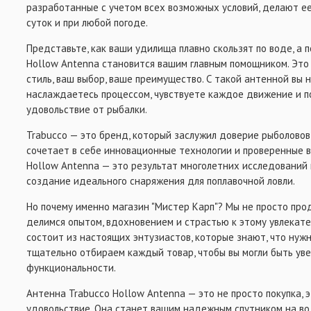
разработанные с учетом всех возможных условий, делают е
суток и при любой погоде.
Представьте, как ваши удилища плавно скользят по воде, а 
Hollow Antenna становится вашим главным помощником. Это
стиль, ваш выбор, ваше преимущество. С такой антенной вы н
наслаждаетесь процессом, чувствуете каждое движение и 
удовольствие от рыбалки.
Trabucco — это бренд, который заслужил доверие рыболовов 
сочетает в себе инновационные технологии и проверенные 
Hollow Antenna — это результат многолетних исследований 
создание идеального снаряжения для поплавочной ловли.
Но почему именно магазин "Мистер Карп"? Мы не просто про
делимся опытом, вдохновением и страстью к этому увлекат
состоит из настоящих энтузиастов, которые знают, что нуж
тщательно отбираем каждый товар, чтобы вы могли быть уве
функциональности.
Антенна Trabucco Hollow Antenna — это не просто покупка, 
удовольствие. Она станет вашим надежным спутником на вод