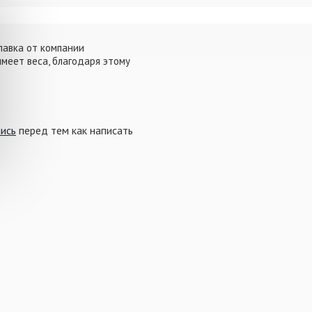
лавка от компании
меет веса, благодаря этому
от времени суток и погодных
пись
перед тем как написать
ут видны антенны желтого
подойдет антенна черного
версальными и используются