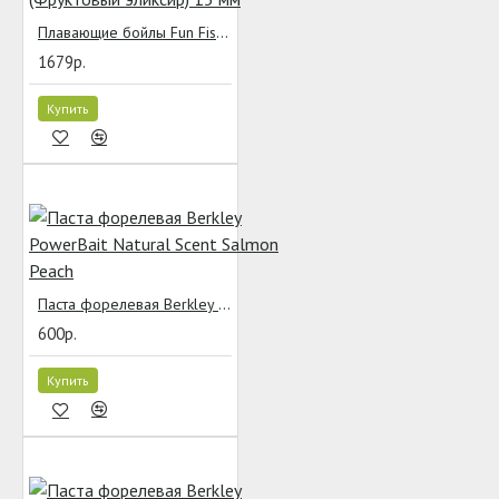
Плавающие бойлы Fun Fishing EXTASY Pop Ups Elixir Fruits (Фруктовый эликсир) 15 мм
1679р.
Купить
Паста форелевая Berkley PowerBait Natural Scent Salmon Peach
600р.
Купить