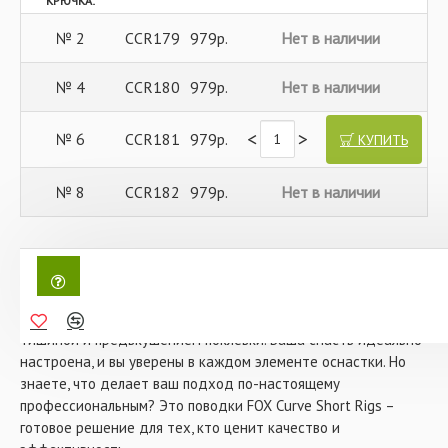
КРЮЧКА:
№ 2
CCR179
979р.
Нет в наличии
№ 4
CCR180
979р.
Нет в наличии
<
>
№ 6
CCR181
979р.
КУПИТЬ
№ 8
CCR182
979р.
Нет в наличии
Поводок в сборе FOX Curve Short Rigs – ваш секрет
успешной карповой ловли!
Представьте, как вы сидите у водоема, наслаждаясь
тишиной и предвкушением поклевки. Ваша снасть идеально
настроена, и вы уверены в каждом элементе оснастки. Но
знаете, что делает ваш подход по-настоящему
профессиональным? Это поводки FOX Curve Short Rigs –
готовое решение для тех, кто ценит качество и