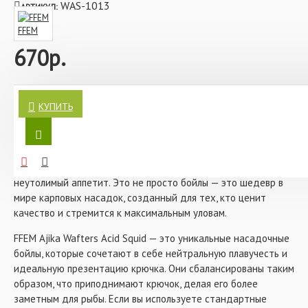
WAS-1013
АРТИКУЛ:
За счет своей структуры, бойлы не теряют плавучести
FFEM
после суток пребывания в воде. FFEM Wafters могут
670р.
использоваться как самостоятельная насадка, так и в
комбинации с тонущими и плавающими бойлами. При
ловле осторожной или пассивной рыбы бойлы
нейтральной плавучести будут суперуловистой
Бойлы нейтральной плавучести FFEM Ajika Wafters Acid Squid
насадкой.
(Кальмар & Клюква) 10x13 мм — это не просто насадка, а
КУПИТЬ
ключ к успеху в карповой ловле. Представьте, как ваша
Характеристики:
приманка мягко опускается на дно, привлекая внимание
- Аромат: кальмар и клюква
даже самого осторожного карпа. Сочный аромат кальмара,
- Форма: dumbells
дополненный кислинкой клюквы, пробуждает у рыбы
- Размер: 10х13 мм
неутолимый аппетит. Это не просто бойлы — это шедевр в
мире карповых насадок, созданный для тех, кто ценит
качество и стремится к максимальным уловам.
FFEM Ajika Wafters Acid Squid — это уникальные насадочные
бойлы, которые сочетают в себе нейтральную плавучесть и
идеальную презентацию крючка. Они сбалансированы таким
образом, что приподнимают крючок, делая его более
заметным для рыбы. Если вы используете стандартные