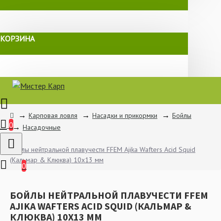
КОРЗИНА
Карповая ловля
Насадки и прикормки
Бойлы
0
Насадочные
Бойлы нейтральной плавучести FFEM Ajika Wafters Acid Squid
(Кальмар & Клюква) 10x13 мм
0
БОЙЛЫ НЕЙТРАЛЬНОЙ ПЛАВУЧЕСТИ FFEM
AJIKA WAFTERS ACID SQUID (КАЛЬМАР &
КЛЮКВА) 10X13 ММ