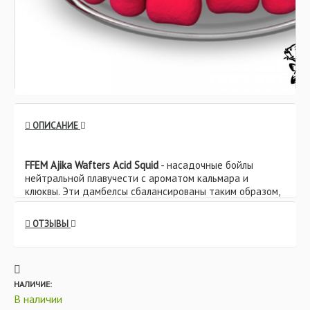
ОПИСАНИЕ
FFEM Ajika Wafters Acid Squid
- насадочные бойлы
нейтральной плавучести с ароматом кальмара и
клюквы. Эти дамбелсы сбалансированы таким образом,
что позволяют приподнимать крючки стандартных
размеров, презентуя их на лопатке и жале.
ОТЗЫВЫ
Если Вы применяете крючки больших размеров,
вафтерсы приподнимут волос, крючок будет
находиться на дне. Такая презентация насадки также
часто используется при ловле карпа и зарекомендовала
НАЛИЧИЕ:
себя как суперуловистая на многих российских
В наличии
водоемах.