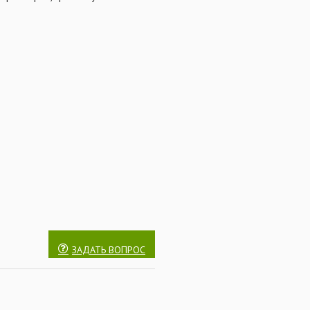
в, вафтерсы приподнимут
ая презентация насадки также
мендовала себя как
ах.
вучести после суток
ьзоваться как самостоятельная
авающими бойлами. При ловле
альной плавучести будут
ЗАДАТЬ ВОПРОС