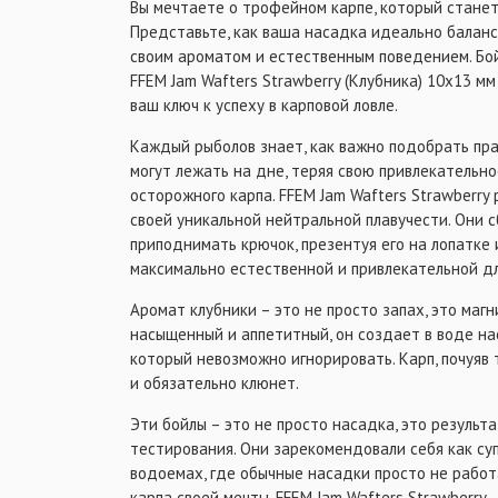
Вы мечтаете о трофейном карпе, который стане
Представьте, как ваша насадка идеально баланс
своим ароматом и естественным поведением. Бо
FFEM Jam Wafters Strawberry (Клубника) 10x13 мм
ваш ключ к успеху в карповой ловле.
Каждый рыболов знает, как важно подобрать пр
могут лежать на дне, теряя свою привлекательнос
осторожного карпа. FFEM Jam Wafters Strawberry
своей уникальной нейтральной плавучести. Они 
приподнимать крючок, презентуя его на лопатке 
максимально естественной и привлекательной дл
Аромат клубники – это не просто запах, это магн
насыщенный и аппетитный, он создает в воде на
который невозможно игнорировать. Карп, почуяв 
и обязательно клюнет.
Эти бойлы – это не просто насадка, это результ
тестирования. Они зарекомендовали себя как су
водоемах, где обычные насадки просто не работ
карпа своей мечты, FFEM Jam Wafters Strawberry