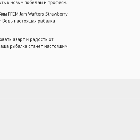
путь к новым победам и трофеям.
йлы FFEM Jam Wafters Strawberry
у. Ведь настоящая рыбалка
овать азарт и радость от
y ваша рыбалка станет настоящим