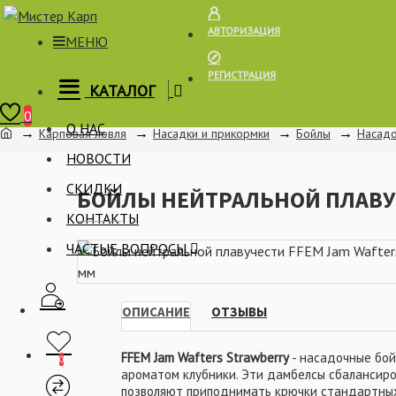
АВТОРИЗАЦИЯ
МЕНЮ
РЕГИСТРАЦИЯ
КАТАЛОГ
Корзина
0
О НАС
Карповая ловля
Насадки и прикормки
Бойлы
Насад
НОВОСТИ
СКИДКИ
БОЙЛЫ НЕЙТРАЛЬНОЙ ПЛАВУЧ
КОНТАКТЫ
ЧАСТЫЕ ВОПРОСЫ
ОПИСАНИЕ
ОТЗЫВЫ
FFEM Jam Wafters Strawberry
- насадочные бой
0
ароматом клубники. Эти дамбелсы сбалансиро
позволяют приподнимать крючки стандартных