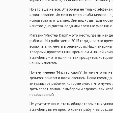
Но это еще не все. Эти бойлы не только эффекти
использовании. Их можно легко комбинировать с
использовать отдельно. Они подходят для любых
илистое дно, чистая вода или сложные участки с 
Магазин "Мистер Карп" – это место, где вы найд
рыбалки. Мы работаем с 2015 года, и за это вре
воплотить их мечты в реальность. Наши витрины
товарами, проверенными временем и нашей коман
Strawberry – это один из тех продуктов, которы
нашим клиентам.
Почему именно "Мистер Карп"? Потому что мы не
делимся опытом и вдохновением. Наша команда 
энтузиастов рыбалки, которые знают, что нужно 
дать совет, помочь с выбором и сделать так, чт
незабываемой.
Не упустите шанс стать обладателем этих уникал
Strawberry вы не просто ловите рыбу – вы созда