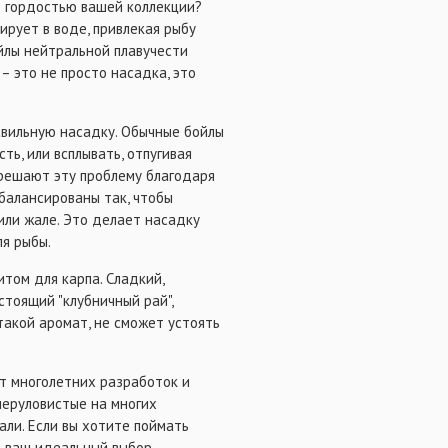
т гордостью вашей коллекции?
ирует в воде, привлекая рыбу
йлы нейтральной плавучести
 – это не просто насадка, это
авильную насадку. Обычные бойлы
ть, или всплывать, отпугивая
 решают эту проблему благодаря
сбалансированы так, чтобы
или жале. Это делает насадку
я рыбы.
итом для карпа. Сладкий,
стоящий "клубничный рай",
такой аромат, не сможет устоять
ат многолетних разработок и
перуловистые на многих
али. Если вы хотите поймать
 – ваш идеальный выбор.