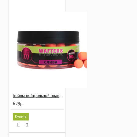
Бойлы нейтральной плавучести 777 Baits Wafters Слива 12x14 мм
629р.
Купить