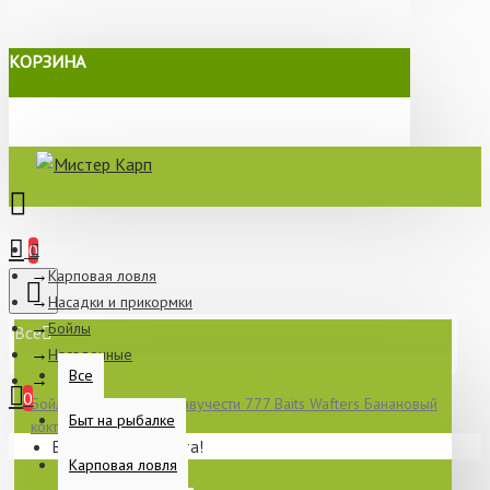
КОРЗИНА
0
Карповая ловля
Насадки и прикормки
Бойлы
Все
Насадочные
Все
0
Бойлы нейтральной плавучести 777 Baits Wafters Банановый
Быт на рыбалке
коктейль 12x14 мм
Ваша корзина пуста!
Карповая ловля