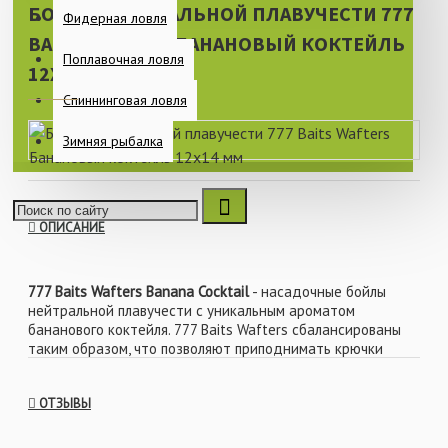
БОЙЛЫ НЕЙТРАЛЬНОЙ ПЛАВУЧЕСТИ 777
Фидерная ловля
BAITS WAFTERS БАНАНОВЫЙ КОКТЕЙЛЬ
Поплавочная ловля
12X14 ММ
Спиннинговая ловля
Зимняя рыбалка
ОПИСАНИЕ
777 Baits Wafters Banana Cocktail
- насадочные бойлы
нейтральной плавучести с уникальным ароматом
бананового коктейля. 777 Baits Wafters сбалансированы
таким образом, что позволяют приподнимать крючки
стандартных размеров, презентуя их на лопатке и жале.
Благодаря мягкой, пластичной текстуре насадки можно
ОТЗЫВЫ
легко прокалывать или привязывать при различном
монтаже на крючок, подрезать ножом или ножницами для
создания критически сбалансированных насадок