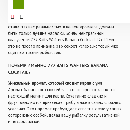
Представьте себе момент, когда вы чувствуете легкое
подергивание удилища, а затем – мощную поклевку.
Сердце замирает, руки сжимают рукоять, и вот он –
долгожданный трофейный карп! Чтобы такие моменты
стали для вас реальностью, в вашем арсенале должны
быть только лучшие насадки. Бойлы нейтральной
плавучести 777 Baits Wafters Banana Cocktail 12x14 мм –
это не просто приманка, это секрет успеха, который уже
оценили тысячи рыболовов.
ПОЧЕМУ ИМЕННО 777 BAITS WAFTERS BANANA
COCKTAIL?
Уникальный аромат, который сводит карпа с ума
Аромат бананового коктейля – это не просто запах, это
настоящий магнит для карпа. Сочетание сладких и
фруктовых ноток привлекает рыбу даже в самых сложных
условиях. Этот аромат пробуждает аппетит даже у самых
осторожных особей, делая вашу рыбалку результативной
и незабываемой.