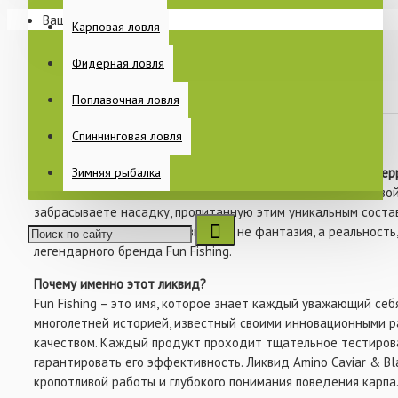
КУПИТЬ
Ваша корзина пуста!
Раскладушки
Карповая ловля
- Рекомендуемый уровень включения: 50-100 мл / 1 кг сух
Спальные мешки
Фидерная ловля
Еще
Поплавочная ловля
В закладки
В сравнение
Спиннинговая ловля
ПИТАНИЕ
Ликвид Fun Fishing Bait Soak System Amino Caviar & Black Pe
Зимняя рыбалка
не просто аттрактант, а настоящий ключ к успеху в карповой
забрасываете насадку, пропитанную этим уникальным состав
чувствуете мощную поклевку. Это не фантазия, а реальность
легендарного бренда Fun Fishing.
КАТУШКИ
Почему именно этот ликвид?
Fun Fishing – это имя, которое знает каждый уважающий себ
многолетней историей, известный своими инновационными 
БЫТ НА РЫБАЛКЕ
качеством. Каждый продукт проходит тщательное тестирова
гарантировать его эффективность. Ликвид Amino Caviar & Bl
кропотливой работы и глубокого понимания поведения карпа