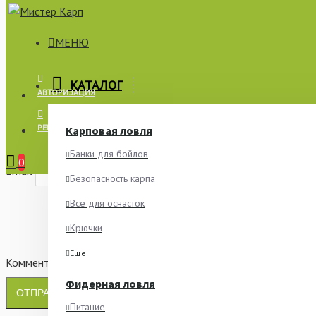
МЕНЮ
×
КАТАЛОГ
АВТОРИЗАЦИЯ
СООБЩИТЬ О НАЛИЧИИ
РЕГИСТРАЦИЯ
Карповая ловля
Имя
Банки для бойлов
0
Email
Безопасность карпа
Всё для оснасток
Крючки
Еще
Комментарий
Фидерная ловля
ОТПРАВИТЬ
Питание