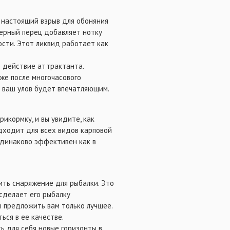
о настоящий взрыв для обоняния
черный перец добавляет нотку
ости. Этот ликвид работает как
 действие аттрактанта.
же после многочасового
: ваш улов будет впечатляющим.
рикормку, и вы увидите, как
дходит для всех видов карповой
 одинаково эффективен как в
пить снаряжение для рыбалки. Это
сделает его рыбалку
 предложить вам только лучшее.
ся в ее качестве.
ь для себя новые горизонты в