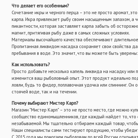
Что делает его особенным?
ВСЁ ДЛЯ ОСНАСТОК
Сочетание икры и черного перца – это не просто аромат, эт
карпа. Икра привлекает рыбу своим насыщенным запахом, а 
пикантности, которая заставляет карпа забыть об осторожн
магнит, притягивая рыбу даже в самых сложных условиях.
Материалы высочайшего качества обеспечивают длительное
Пропитанная ликвидом насадка сохраняет свои свойства да
пребывания в воде. Это значит, что вы можете быть уверены
Как использовать?
Просто добавьте несколько капель ликвида на насадку или п
изменится ваш рыболовный опыт. Этот продукт идеально по
ловли, будь то фидер, поплавочная удочка или спиннинг. Он
стоячей воде, так и на течении.
Почему выбирают Мистер Карп?
Магазин "Мистер Карп" – это не просто место, где можно ку
сообщество единомышленников, где каждый найдет то, что 
незабываемой. Мы тщательно отбираем каждый товар, чтобы
Наши специалисты сами тестируют продукцию, чтобы убедить
С 2015 года мы помогаем рыболовам по всей России открыват