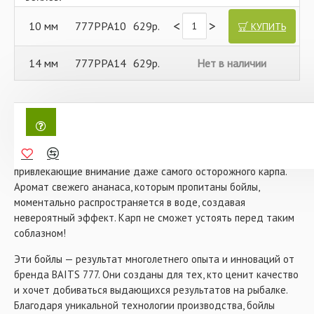
<
>
10 мм
777PPA10
629р.
КУПИТЬ
14 мм
777PPA14
629р.
Нет в наличии
Плавающие бойлы 777 Baits Pop Ups Ананас — это не просто
насадка, а настоящий ключ к успеху в карповой ловле.
Представьте, как вы забрасываете снасть, а на поверхности
воды появляются эти яркие, ароматные шарики,
привлекающие внимание даже самого осторожного карпа.
Аромат свежего ананаса, которым пропитаны бойлы,
моментально распространяется в воде, создавая
невероятный эффект. Карп не сможет устоять перед таким
соблазном!
Эти бойлы — результат многолетнего опыта и инноваций от
бренда BAITS 777. Они созданы для тех, кто ценит качество
и хочет добиваться выдающихся результатов на рыбалке.
Благодаря уникальной технологии производства, бойлы