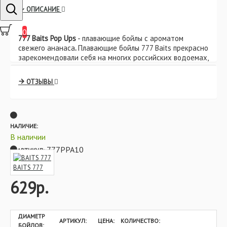
ОПИСАНИЕ
0
777 Baits Pop Ups
- плавающие бойлы с ароматом
свежего ананаса
.
Плавающие бойлы 777 Baits прекрасно
зарекомендовали себя на многих российских водоемах,
как самостоятельная насадка, так и в качестве
дополнения. При попадании в воду бойлы начинают
ОТЗЫВЫ
моментально работать, излучая свой аромат.
Яркий цвет и насыщенный аромат бойлов 777 Baits,
способны привлечь карпа даже в мутной воде.
Структура бойлов достаточно мягкая, что позволяет им
НАЛИЧИЕ:
остаться свежими длительное время, даже после
В наличии
вскрытия упаковки.
777PPA10
АРТИКУЛ:
Характеристики:
BAITS 777
- Тип: плавающие бойлы
629р.
- Серия: Fluoro Pop Ups
- Диаметр: 10 мм и 14 мм
- Цвет:
желтый
- Вес: 84 гр
ДИАМЕТР
АРТИКУЛ:
ЦЕНА:
КОЛИЧЕСТВО:
БОЙЛОВ: