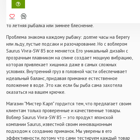
- Длина: 85 мм
ваша удочка превращается в волшебную палочку,
- Вес: 20 гр
приманивающую хищника с первого заброса. Этот воблер —
- Тип плавучести: тонущий
ваш надежный союзник в борьбе за трофейный улов, будь
- Цвет: 327
то летняя рыбалка или зимнее блеснение.
Проблема знакома каждому рыбаку: долгие часы на берегу
или льду, пустые подсаки и разочарование. Но с воблером
Saurus Vivra-SW 85 все меняется. Его уникальный дизайн с
прозрачным плавником на спине создает мощную вибрацию,
которая привлекает хищника даже в самых сложных
условиях. Внутренний груз в головной части обеспечивает
идеальный баланс, придавая приманке естественное
положение в воде. Это как если бы рыба сама захотела
оказаться на вашем крючке.
Магазин "Мистер Карп" гордится тем, что предлагает своим
клиентам только проверенные и качественные товары.
Воблер Saurus Vivra-SW 85 — это продукт японской
компании Saurus, известной своим инновационным
подходом к созданию приманок. Мы уверены в его
эффективности, потому что сами тестируем каждый товар