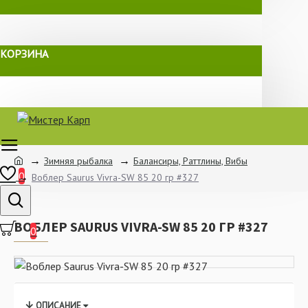
КОРЗИНА
Зимняя рыбалка
Балансиры, Раттлины, Вибы
0
Воблер Saurus Vivra-SW 85 20 гр #327
ВОБЛЕР SAURUS VIVRA-SW 85 20 ГР #327
0
ОПИСАНИЕ