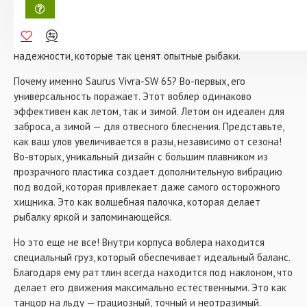
- Длина: 65 мм
приманка, это настоящий ключ к улову, который заставит
- Вес: 15 гр
вас почувствовать себя настоящим профи. Этот раттлин от
- Тип плавучести: тонущий
японского бренда Saurus — воплощение инноваций и
- Цвет: 420
надежности, которые так ценят опытные рыбаки.
Почему именно Saurus Vivra-SW 65? Во-первых, его
универсальность поражает. Этот воблер одинаково
эффективен как летом, так и зимой. Летом он идеален для
заброса, а зимой — для отвесного блеснения. Представьте,
как ваш улов увеличивается в разы, независимо от сезона!
Во-вторых, уникальный дизайн с большим плавником из
прозрачного пластика создает дополнительную вибрацию
под водой, которая привлекает даже самого осторожного
хищника. Это как волшебная палочка, которая делает
рыбалку яркой и запоминающейся.
Но это еще не все! Внутри корпуса воблера находится
специальный груз, который обеспечивает идеальный баланс.
Благодаря ему раттлин всегда находится под наклоном, что
делает его движения максимально естественными. Это как
танцор на льду — грациозный, точный и неотразимый.