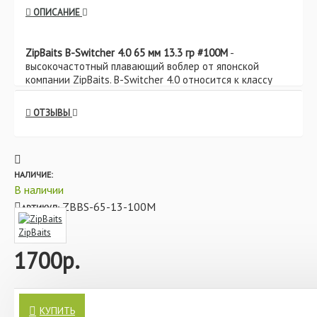
ОПИСАНИЕ
ZipBaits B-Switcher 4.0 65 мм 13.3 гр #100M
-
высокочастотный плавающий воблер от японской
компании ZipBaits. B-Switcher 4.0 относится к классу
крэнк и имеет уникальную неповторимую форму
корпуса. Передняя часть корпуса наиболее объемная, а
ОТЗЫВЫ
в сторону хвоста идет постепенное сужение.
Благодаря такой геометрии, приманка стабильно
работает на разных скоростях проводки и способна
держать течение. Впереди воблера расположена
большая пластиковая лопасть, способная доставить
НАЛИЧИЕ:
воблер на нужную глубину. Внутри пластикового корпуса
В наличии
воблера располагается запатентованная система
ZBBS-65-13-100M
АРТИКУЛ:
дальнего заброса Mag-Drive. Система Mag-Drive
представляет собой систему из нескольких магнитов,
ZipBaits
которые переносят центр тяжести воблера при забросе
1700р.
в хвостовую часть, способствуя более дальнему и
точному забросу. Также данная конструкция
положительно сказывается на стабильности воблера
при проводке. Он ведет себя предсказуемо как на
Воблер ZipBaits B-Switcher 4.0 65 мм 13.3 гр #100M — это не
сильном течении, так и в стоячей воде. Для B-Switcher
просто приманка, а настоящий шедевр японского
КУПИТЬ