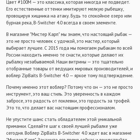
Цвет #100M — это классика, которая никогда не подведет.
Его естественные оттенки имитируют мелкую рыбешку,
провоцируя хищника на атаку. Будь то спокойное озеро или
бурная река, B-Switcher 4.0 всегда в своем элементе.
В магазине "Мистер Карп" мы знаем, что настоящий рыбак —
это не просто человек с удочкой, это мастер, который
выбирает лучшее. С 2015 года мы помогаем рыбакам по всей
России находить именно те снасти, которые делают их
рыбалку незабываемой. Наши витрины — это тщательно
отобранные товары от ведущих мировых производителей, и
воблер ZipBaits B-Switcher 4.0 — яркое тому подтверждение.
Почему именно этот воблер? Потому что он — это не просто
инструмент, это ваш стиль. Это уверенность в каждом
забросе, это радость от поклевки, это гордость за трофей.
Это то, что делает вас настоящим профессионалом.
Не упустите шанс стать обладателем этой уникальной
приманки. Сделайте шаг к своей лучшей рыбалке уже
сегодня. Воблер ZipBaits B-Switcher 4.0 ждет вас в магазине
"Мистер Карп". Закажите его прямо сейчас и почувствуйте