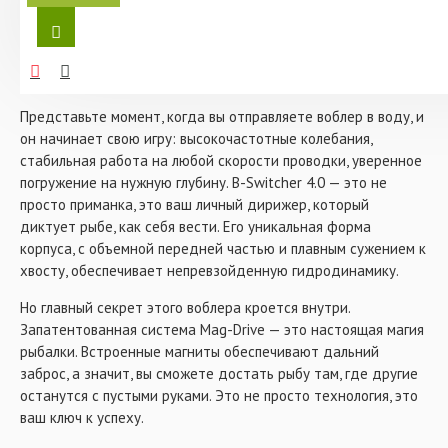
4.0, помимо троллинговой проводки отлично подойдут
инженерного искусства, созданный для тех, кто ценит стиль,
равномерная или проводка Stop and Go, при которых
точность и результат. Этот воблер — ваш надежный
воблер демонстрирует активную собственную игру. К
союзник в борьбе с капризной рыбой, который превратит
тому же данная модель приманки выпускается в
каждый заброс в захватывающее приключение.
огромнейшем количестве цветов, что позволяет
подбирать приманку в зависимости от различных
Представьте момент, когда вы отправляете воблер в воду, и
условий. Идеально подходит для ловли пресноводных
он начинает свою игру: высокочастотные колебания,
хищных рыб, таких как: щука, судак, берш, окунь, жерех,
голавль, язь, сом.
стабильная работа на любой скорости проводки, уверенное
погружение на нужную глубину. B-Switcher 4.0 — это не
Характеристики:
просто приманка, это ваш личный дирижер, который
- Цвет: 100M
диктует рыбе, как себя вести. Его уникальная форма
- Размер: 65 мм
корпуса, с объемной передней частью и плавным сужением к
- Вес: 13,3 гр
хвосту, обеспечивает непревзойденную гидродинамику.
- Тип: крэнк (crank)
- Заглубление: 4 м
Но главный секрет этого воблера кроется внутри.
Запатентованная система Mag-Drive — это настоящая магия
рыбалки. Встроенные магниты обеспечивают дальний
заброс, а значит, вы сможете достать рыбу там, где другие
останутся с пустыми руками. Это не просто технология, это
ваш ключ к успеху.