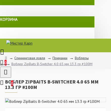
КОРЗИНА
Спиннинговая ловля
Приманки
Воблеры
0
Воблер ZipBaits B-Switcher 4.0 65 мм 13.3 гр #100M
ВОБЛЕР ZIPBAITS B-SWITCHER 4.0 65 ММ
0
13.3 ГР #100M