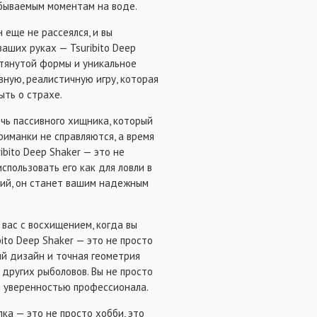
абываемым моментам на воде.
 еще не рассеялся, и вы
ваших руках — Tsuribito Deep
вытянутой формы и уникальное
вную, реалистичную игру, которая
ть о страхе.
чь пассивного хищника, который
риманки не справляются, а время
ribito Deep Shaker — это не
спользовать его как для ловли в
овий, он станет вашим надежным
 вас с восхищением, когда вы
ito Deep Shaker — это не просто
кий дизайн и точная геометрия
 других рыболовов. Вы не просто
и уверенностью профессионала.
ка — это не просто хобби, это