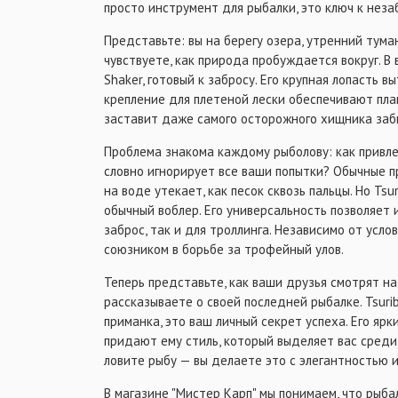
просто инструмент для рыбалки, это ключ к нез
Представьте: вы на берегу озера, утренний туман
чувствуете, как природа пробуждается вокруг. В 
Shaker, готовый к забросу. Его крупная лопасть 
крепление для плетеной лески обеспечивают пла
заставит даже самого осторожного хищника забы
Проблема знакома каждому рыболову: как привле
словно игнорирует все ваши попытки? Обычные п
на воде утекает, как песок сквозь пальцы. Но Tsu
обычный воблер. Его универсальность позволяет и
заброс, так и для троллинга. Независимо от усл
союзником в борьбе за трофейный улов.
Теперь представьте, как ваши друзья смотрят на
рассказываете о своей последней рыбалке. Tsurib
приманка, это ваш личный секрет успеха. Его яр
придают ему стиль, который выделяет вас среди
ловите рыбу — вы делаете это с элегантностью 
В магазине "Мистер Карп" мы понимаем, что рыбал