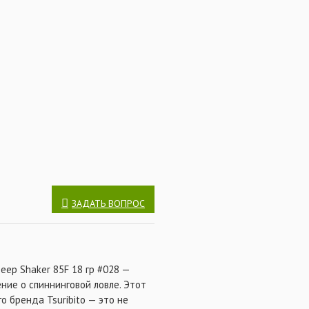
аку даже пассивного хищника.
м воблером, применяемым как
м.
ЗАДАТЬ ВОПРОС
Deep Shaker 85F 18 гр #028 —
ние о спиннинговой ловле. Этот
о бренда Tsuribito — это не