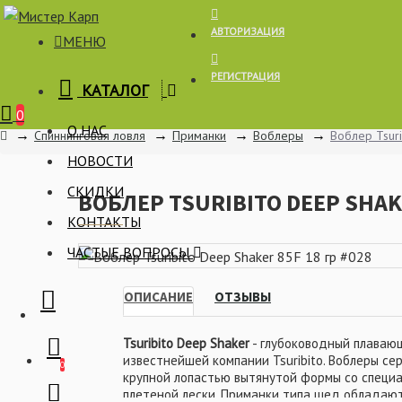
АВТОРИЗАЦИЯ
МЕНЮ
РЕГИСТРАЦИЯ
КАТАЛОГ
Корзина
0
О НАС
Спиннинговая ловля
Приманки
Воблеры
Воблер Tsuri
НОВОСТИ
СКИДКИ
ВОБЛЕР TSURIBITO DEEP SHAKE
КОНТАКТЫ
ЧАСТЫЕ ВОПРОСЫ
ОПИСАНИЕ
ОТЗЫВЫ
Tsuribito Deep Shaker
- глубоководный плавающ
известнейшей компании Tsuribito. Воблеры с
0
крупной лопастью вытянутой формы со специ
плетеной лески. Приманки типа шед обладают