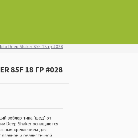
bito Deep Shaker 85F 18 гр #028
R 85F 18 ГР #028
ий воблер типа "шед" от
ерии Deep Shaker оснащаются
альным креплением для
 плавной и реалистичной