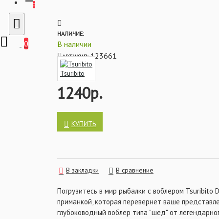
игрой, способствующей спровоцировать на ат
0
Tsuribito Deep Shaker является универсальны
для ловли в заброс, так и для ловли троллинго
НАЛИЧИЕ:
Характеристики:
0
В наличии
- Цвет: 028
123661
АРТИКУЛ:
- Размер: 85 мм
- Заглубление: 4,5 - 6 м
Tsuribito
- Тип: шед (shad)
1240р.
- Вес: 18 гр
КУПИТЬ
В закладки
В сравнение
Погрузитесь в мир рыбалки с воблером Tsuribito 
приманкой, которая перевернет ваше представле
глубоководный воблер типа "шед" от легендарног