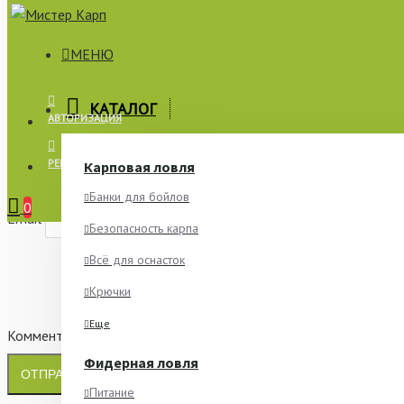
МЕНЮ
×
КАТАЛОГ
АВТОРИЗАЦИЯ
СООБЩИТЬ О НАЛИЧИИ
РЕГИСТРАЦИЯ
Карповая ловля
Имя
Банки для бойлов
0
Email
Безопасность карпа
Всё для оснасток
Крючки
Еще
Комментарий
Фидерная ловля
ОТПРАВИТЬ
Питание