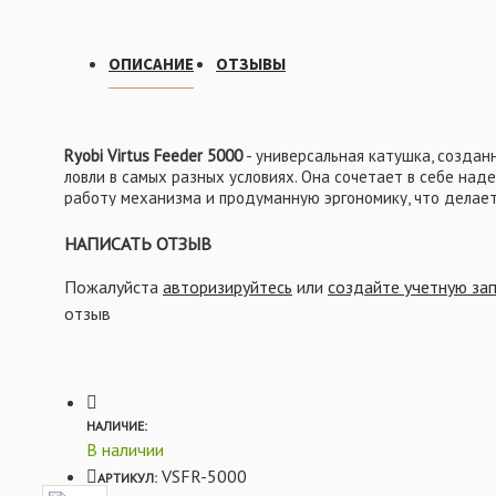
ВСЁ ДЛЯ ОСНАСТОК
ОПИСАНИЕ
ОТЗЫВЫ
Ryobi Virtus Feeder 5000
- универсальная катушка, созда
ловли в самых разных условиях. Она сочетает в себе на
работу механизма и продуманную эргономику, что делает
начинающих, так и для опытных рыболовов. Продуманная 
лесоукладывателя обеспечивает аккуратную и плотную н
НАПИСАТЬ ОТЗЫВ
сказывается на дальности и точности заброса. Чувствит
позволяет тонко настроить усилие и уверенно контролир
Пожалуйста
авторизируйтесь
или
создайте учетную за
риск обрывов при работе с тонкими поводками. Эргономи
отзыв
удобный хват и комфорт даже при длительных рыболовны
Характеристики:
НАЛИЧИЕ:
- Вес: 368 гр
В наличии
- Передаточное число: 5,0:1
VSFR-5000
АРТИКУЛ: