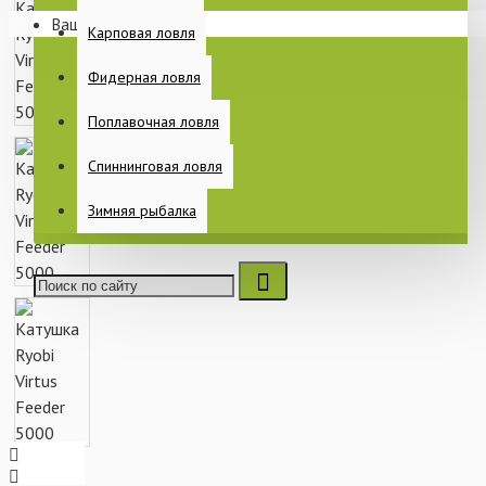
Ваша корзина пуста!
Раскладушки
Карповая ловля
Спальные мешки
Фидерная ловля
Еще
Поплавочная ловля
Спиннинговая ловля
ПИТАНИЕ
Зимняя рыбалка
КАТУШКИ
БЫТ НА РЫБАЛКЕ