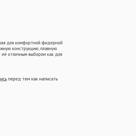
нная для комфортной фидерной
дежную конструкцию, плавную
 её отличным выбором как для
геометрия шпули и ролика
амотку, что положительно
ельный передний фрикцион
овать вываживание, снижая
пись
перед тем как написать
чная ручка обеспечивает
х сессиях.