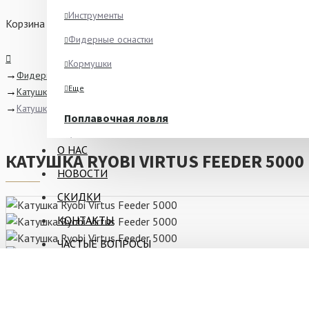
Инструменты
Корзина
Фидерные оснастки
Кормушки
Фидерная ловля
Еще
Катушки
Катушка Ryobi Virtus Feeder 5000
Поплавочная ловля
Ароматизаторы
О НАС
КАТУШКА RYOBI VIRTUS FEEDER 5000
Питание
НОВОСТИ
Ведра и сита
СКИДКИ
Крючки
КОНТАКТЫ
Еще
ЧАСТЫЕ ВОПРОСЫ
Зимняя рыбалка
Блёсны