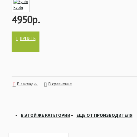
- Нагрузка на фрикцион: 10 кг
Ryobi
- Количество шариковых подшипников: 4 шт
4950р.
- Количество роликовых подшипников: 1 шт
- Лесоемкость (мм/м): 0.37/100
КУПИТЬ
- Тип фрикциона: передний
В закладки
В сравнение
В ЭТОЙ ЖЕ КАТЕГОРИИ
ЕЩЕ ОТ ПРОИЗВОДИТЕЛЯ